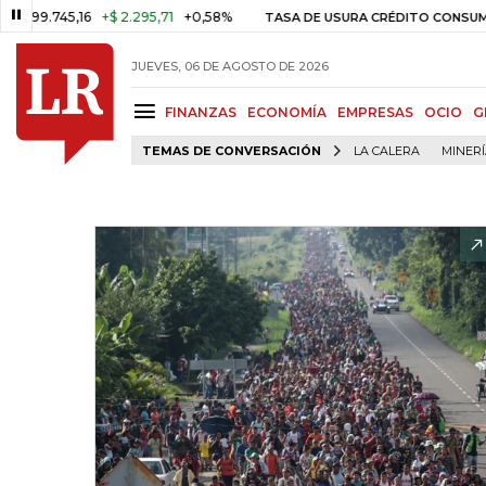
.745,16
+$ 2.295,71
+0,58%
29,
TASA DE USURA CRÉDITO CONSUMO
JUEVES, 06 DE AGOSTO DE 2026
FINANZAS
ECONOMÍA
EMPRESAS
OCIO
G
TEMAS DE CONVERSACIÓN
LA CALERA
MINER