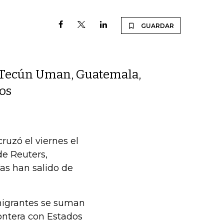
GUARDAR
 Tecún Uman, Guatemala,
ños
uzó el viernes el
de Reuters,
ías han salido de
 migrantes se suman
rontera con Estados