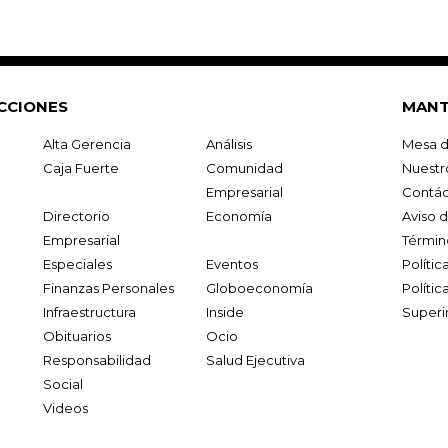
CCIONES
MANT
Alta Gerencia
Análisis
Mesa d
Caja Fuerte
Comunidad
Nuestr
Empresarial
Contác
Directorio
Economía
Aviso 
Empresarial
Términ
Especiales
Eventos
Políti
Finanzas Personales
Globoeconomía
Polític
Infraestructura
Inside
Superi
Obituarios
Ocio
Responsabilidad
Salud Ejecutiva
Social
Videos