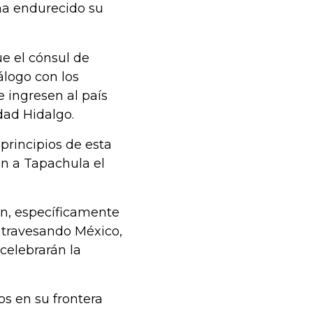
ha endurecido su
e el cónsul de
logo con los
e ingresen al país
udad Hidalgo.
principios de esta
n a Tapachula el
ón, específicamente
atravesando México,
celebrarán la
os en su frontera