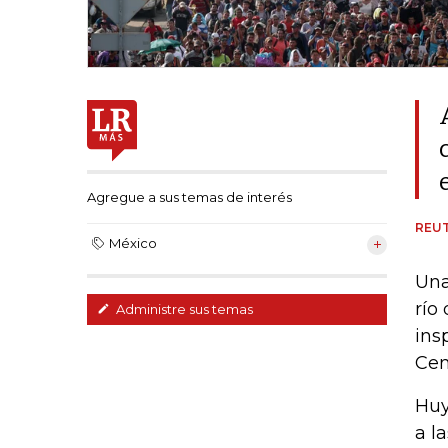
Agregue a sus temas de interés
REU
México
Una
río
Administre sus temas
ins
Cen
Huy
a l