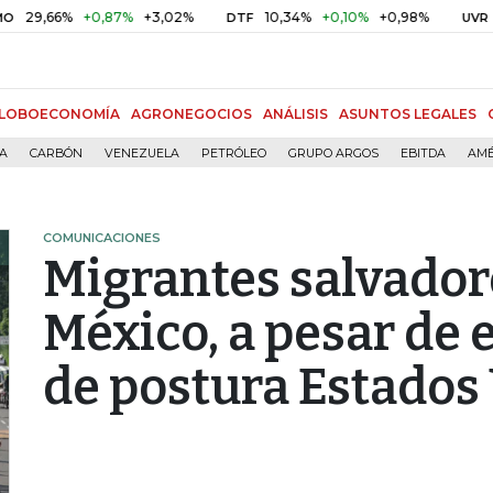
66%
+0,87%
+3,02%
10,34%
+0,10%
+0,98%
$ 416,
DTF
UVR
LOBOECONOMÍA
AGRONEGOCIOS
ANÁLISIS
ASUNTOS LEGALES
ÍA
CARBÓN
VENEZUELA
PETRÓLEO
GRUPO ARGOS
EBITDA
AMÉ
COMUNICACIONES
Migrantes salvador
México, a pesar de
de postura Estados