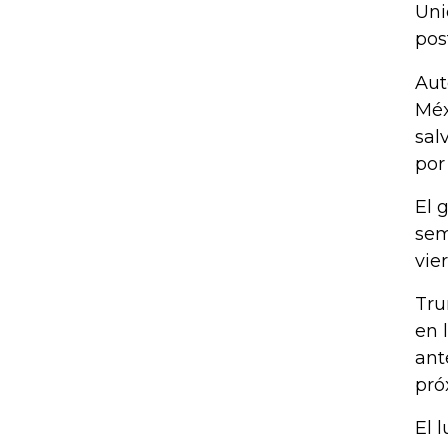
Uni
pos
Aut
Méx
sal
por
El 
sem
vie
Tru
en 
ant
pró
El 