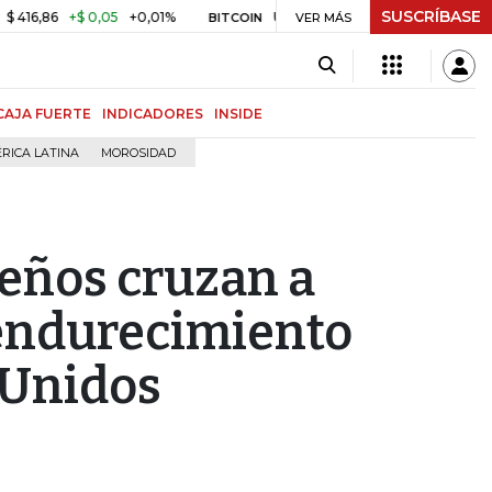
SUSCRÍBASE
86
+$ 0,05
+0,01%
US$ 64.968,40
US$ 856,80
+1,34%
BITCOIN
VER MÁS
CAJA FUERTE
INDICADORES
INSIDE
RICA LATINA
MOROSIDAD
eños cruzan a
 endurecimiento
 Unidos