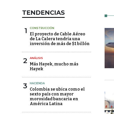
TENDENCIAS
1
CONSTRUCCIÓN
El proyecto de Cable Aéreo
de La Calera tendría una
inversión de más de $1 billón
2
ANÁLISIS
Más Hayek, mucho más
Hayek
3
HACIENDA
Colombia se ubica como el
sexto país con mayor
morosidad bancaria en
América Latina