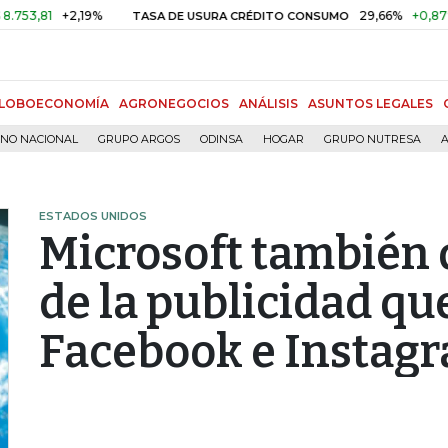
1
+2,19%
29,66%
+0,87%
+3,0
TASA DE USURA CRÉDITO CONSUMO
LOBOECONOMÍA
AGRONEGOCIOS
ANÁLISIS
ASUNTOS LEGALES
RNO NACIONAL
GRUPO ARGOS
ODINSA
HOGAR
GRUPO NUTRESA
A
ESTADOS UNIDOS
Microsoft también d
de la publicidad qu
Facebook e Instag