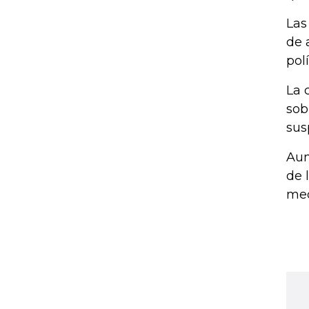
Las
de 
pol
La 
sob
sus
Aun
de 
med