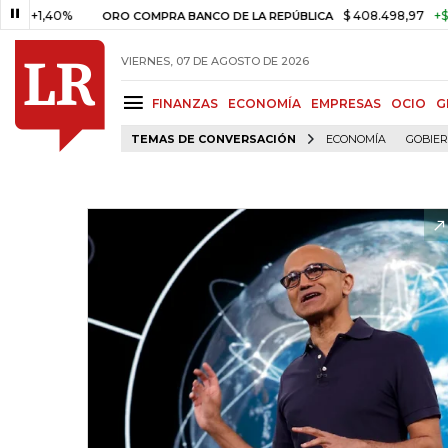
,40%
$ 408.498,97
+$ 8.753,8
ORO COMPRA BANCO DE LA REPÚBLICA
VIERNES, 07 DE AGOSTO DE 2026
FINANZAS
ECONOMÍA
EMPRESAS
OCIO
G
TEMAS DE CONVERSACIÓN
ECONOMÍA
GOBIE