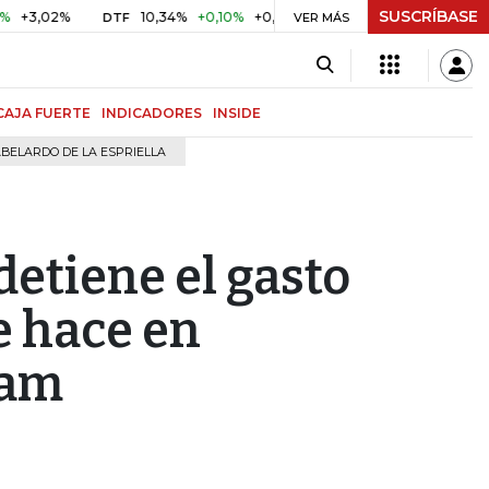
SUSCRÍBASE
2%
10,34%
+0,10%
+0,98%
$ 416,91
+$ 0,05
+0,01%
DTF
UVR
VER MÁS
CAJA FUERTE
INDICADORES
INSIDE
BELARDO DE LA ESPRIELLA
etiene el gasto
e hace en
ram