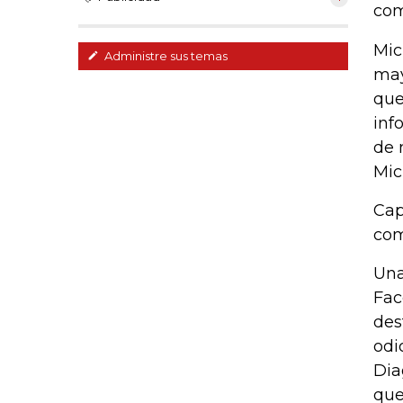
com
Mic
Administre sus temas
may
que
inf
de 
Mic
Cap
com
Una
Fac
des
odi
Dia
que