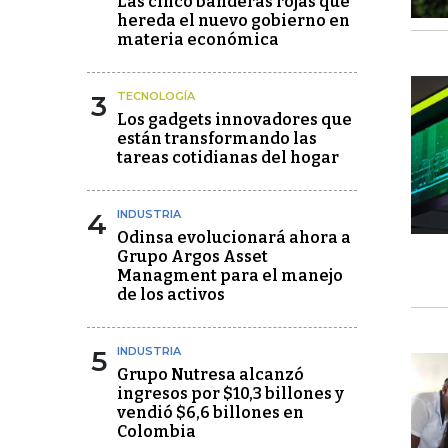
Las cinco banderas rojas que
hereda el nuevo gobierno en
materia económica
3
TECNOLOGÍA
Los gadgets innovadores que
están transformando las
tareas cotidianas del hogar
4
INDUSTRIA
Odinsa evolucionará ahora a
Grupo Argos Asset
Managment para el manejo
de los activos
5
INDUSTRIA
Grupo Nutresa alcanzó
ingresos por $10,3 billones y
vendió $6,6 billones en
Colombia