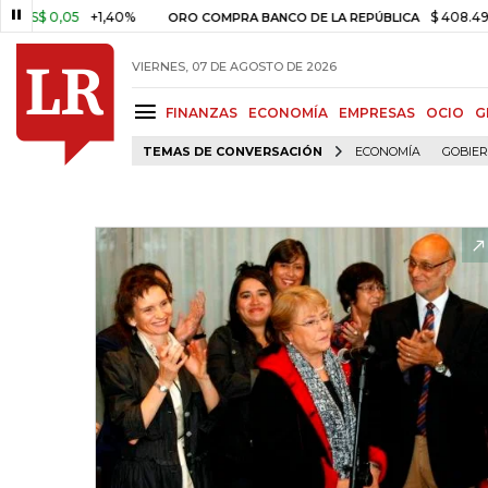
0,05
+1,40%
$ 408.498,97
+
ORO COMPRA BANCO DE LA REPÚBLICA
VIERNES, 07 DE AGOSTO DE 2026
FINANZAS
ECONOMÍA
EMPRESAS
OCIO
G
TEMAS DE CONVERSACIÓN
ECONOMÍA
GOBIE