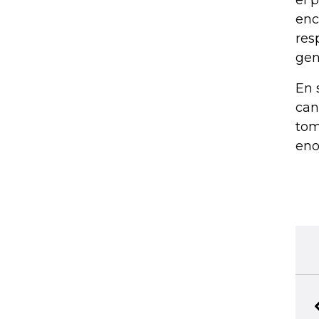
el 
enc
res
gen
En 
can
tom
eno