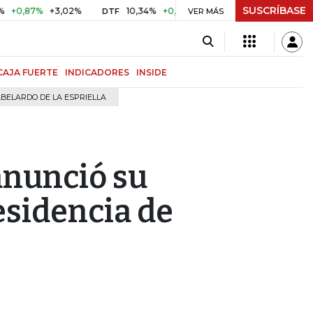
SUSCRÍBASE
7%
+3,02%
10,34%
+0,10%
+0,98%
$ 416,91
+$ 0,05
DTF
VER MÁS
UVR
CAJA FUERTE
INDICADORES
INSIDE
BELARDO DE LA ESPRIELLA
anunció su
esidencia de