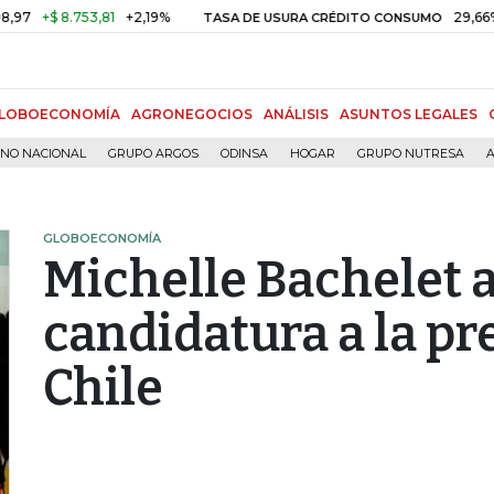
$ 8.753,81
+2,19%
29,66%
+0,8
TASA DE USURA CRÉDITO CONSUMO
LOBOECONOMÍA
AGRONEGOCIOS
ANÁLISIS
ASUNTOS LEGALES
RNO NACIONAL
GRUPO ARGOS
ODINSA
HOGAR
GRUPO NUTRESA
A
GLOBOECONOMÍA
Michelle Bachelet 
candidatura a la pr
Chile