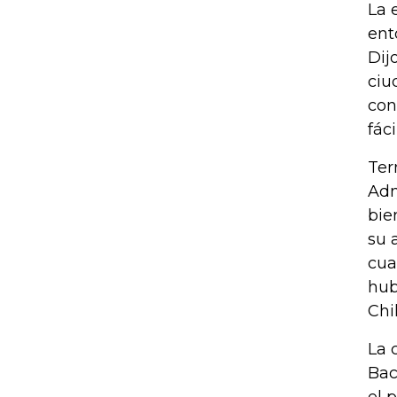
La 
ent
Dij
ciu
con
fácil
Ter
Adm
bie
su 
cua
hub
Chil
La 
Bac