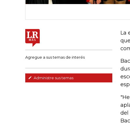
La 
que
com
Agregue a sus temas de interés
Bac
dur
esc
Administre sus temas
esp
"He
apl
del
Bac