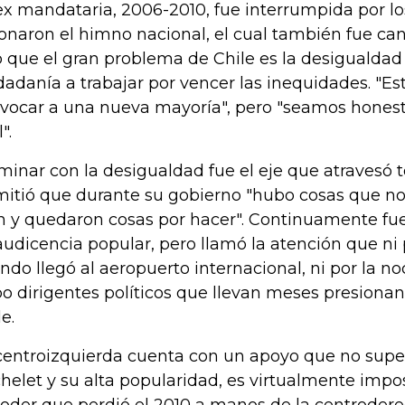
ex mandataria, 2006-2010, fue interrumpida por l
onaron el himno nacional, el cual también fue can
o que el gran problema de Chile es la desigualdad e
dadanía a trabajar por vencer las inequidades. "Es
vocar a una nueva mayoría", pero "seamos honesto
".
minar con la desigualdad fue el eje que atravesó t
itió que durante su gobierno "hubo cosas que no
n y quedaron cosas por hacer". Continuamente fu
audicencia popular, pero llamó la atención que ni
ndo llegó al aeropuerto internacional, ni por la no
o dirigentes políticos que llevan meses presionan
e.
centroizquierda cuenta con un apoyo que no super
helet y su alta popularidad, es virtualmente impo