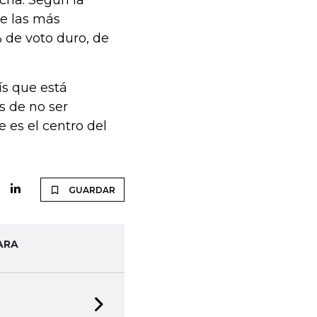
cha. Según la
de las más
 de voto duro, de
ís que está
s de no ser
 es el centro del
GUARDAR
ARA
Next slide