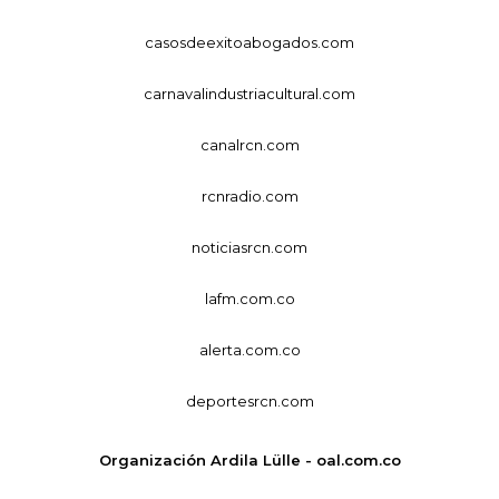
casosdeexitoabogados.com
carnavalindustriacultural.com
canalrcn.com
rcnradio.com
noticiasrcn.com
lafm.com.co
alerta.com.co
deportesrcn.com
Organización Ardila Lülle - oal.com.co