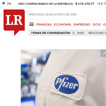
%
$ 408.498,97
+$ 8.753,81
ORO COMPRA BANCO DE LA REPÚBLICA
MIÉRCOLES, 05 DE AGOSTO DE 2026
FINANZAS
ECONOMÍA
EMPRESAS
OCIO
G
TEMAS DE CONVERSACIÓN
ANDI
BRUCE MAC 