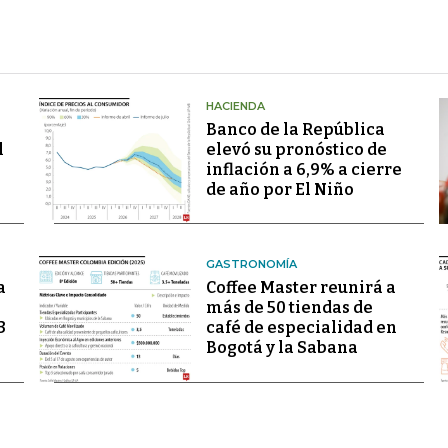
HACIENDA
Banco de la República
l
elevó su pronóstico de
inflación a 6,9% a cierre
de año por El Niño
GASTRONOMÍA
a
Coffee Master reunirá a
más de 50 tiendas de
3
café de especialidad en
Bogotá y la Sabana