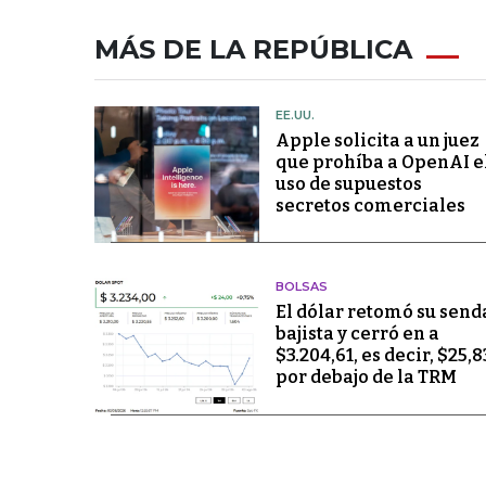
MÁS DE LA REPÚBLICA
EE.UU.
Apple solicita a un juez
que prohíba a OpenAI e
uso de supuestos
secretos comerciales
BOLSAS
El dólar retomó su send
bajista y cerró en a
$3.204,61, es decir, $25,8
por debajo de la TRM