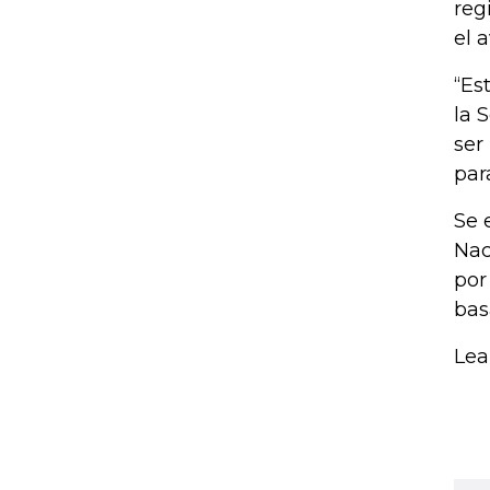
reg
el 
“Es
la 
ser
par
Se 
Nac
por
bas
Lea