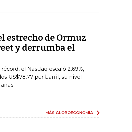
el estrecho de Ormuz
reet y derrumba el
o
récord, el Nasdaq escaló 2,69%,
os US$78,77 por barril, su nivel
manas
MÁS GLOBOECONOMÍA