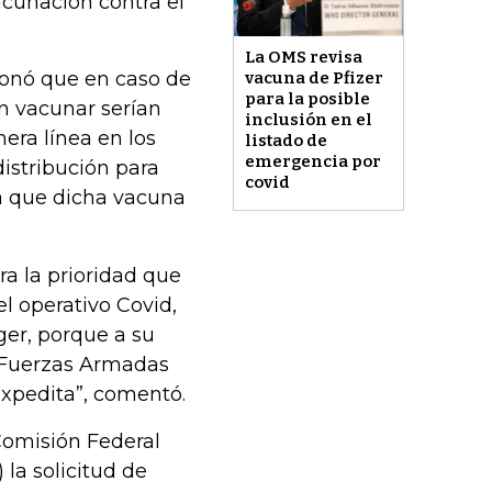
acunación contra el
La OMS revisa
ionó que en caso de
vacuna de Pfizer
para la posible
en vacunar serían
inclusión en el
ra línea en los
listado de
emergencia por
distribución para
covid
ya que dicha vacuna
a la prioridad que
l operativo Covid,
er, porque a su
s Fuerzas Armadas
xpedita”, comentó.
 Comisión Federal
 la solicitud de