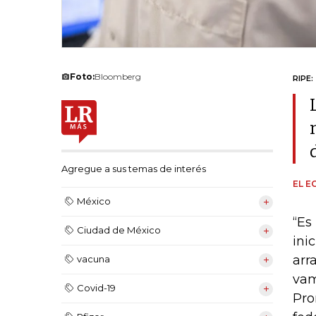
Foto:
Bloomberg
RIPE:
Agregue a sus temas de interés
EL E
México
“Es
Ciudad de México
inic
arr
vacuna
vam
Covid-19
Pro