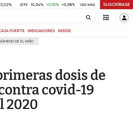
SUSCRÍBASE
10,34%
+0,10%
+0,98%
$ 416,86
+$ 0,05
+0,01%
DTF
UVR
VER MÁS
CAJA FUERTE
INDICADORES
INSIDE
NÓMENO DE EL NIÑO
primeras dosis de
 contra covid-19
l 2020