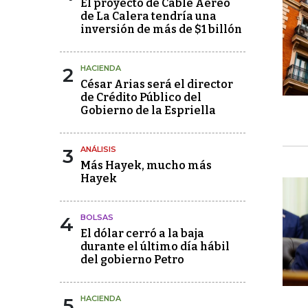
El proyecto de Cable Aéreo
de La Calera tendría una
inversión de más de $1 billón
2
HACIENDA
César Arias será el director
de Crédito Público del
Gobierno de la Espriella
3
ANÁLISIS
Más Hayek, mucho más
Hayek
4
BOLSAS
El dólar cerró a la baja
durante el último día hábil
del gobierno Petro
5
HACIENDA