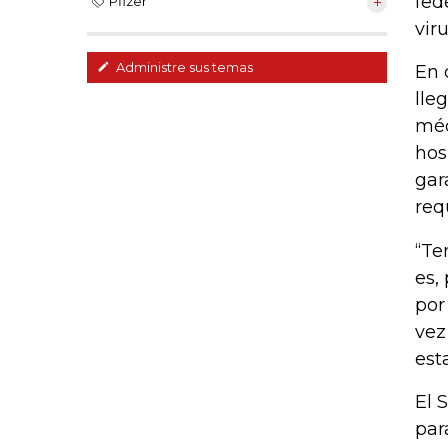
fed
Pfizer
vir
Administre sus temas
En 
lle
méd
hos
gar
req
“Te
es,
por
vez
est
El 
par