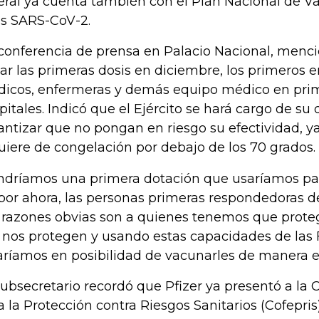
eral ya cuenta también con el Plan Nacional de V
us SARS-CoV-2.
conferencia de prensa en Palacio Nacional, menc
gar las primeras dosis en diciembre, los primeros 
icos, enfermeras y demás equipo médico en prime
pitales. Indicó que el Ejército se hará cargo de su 
antizar que no pongan en riesgo su efectividad, 
uiere de congelación por debajo de los 70 grados.
ndríamos una primera dotación que usaríamos par
 por ahora, las personas primeras respondedoras de
 razones obvias son a quienes tenemos que proteg
 nos protegen y usando estas capacidades de la
aríamos en posibilidad de vacunarles de manera e
Subsecretario recordó que Pfizer ya presentó a la
a la Protección contra Riesgos Sanitarios (Cofepris)