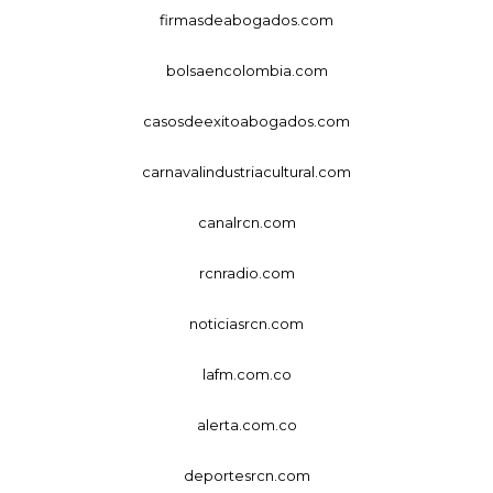
firmasdeabogados.com
bolsaencolombia.com
casosdeexitoabogados.com
carnavalindustriacultural.com
canalrcn.com
rcnradio.com
noticiasrcn.com
lafm.com.co
alerta.com.co
deportesrcn.com