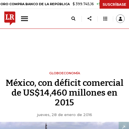
$ 399.745,16
+$ 2.295,71
+0,58%
PRA BANCO DE LA REPÚBLICA
TA
SUSCRÍBASE
GLOBOECONOMÍA
México, con déficit comercial
de US$14,460 millones en
2015
jueves, 28 de enero de 2016