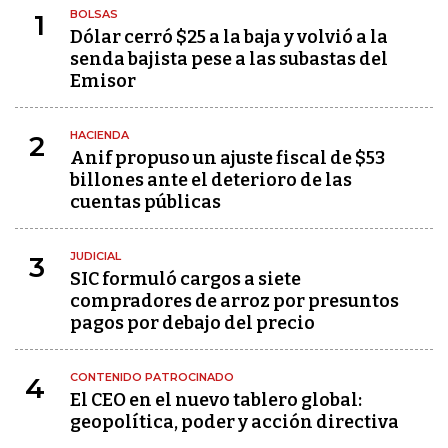
BOLSAS
1
Dólar cerró $25 a la baja y volvió a la
senda bajista pese a las subastas del
Emisor
HACIENDA
2
Anif propuso un ajuste fiscal de $53
billones ante el deterioro de las
cuentas públicas
JUDICIAL
3
SIC formuló cargos a siete
compradores de arroz por presuntos
pagos por debajo del precio
CONTENIDO PATROCINADO
4
El CEO en el nuevo tablero global:
geopolítica, poder y acción directiva