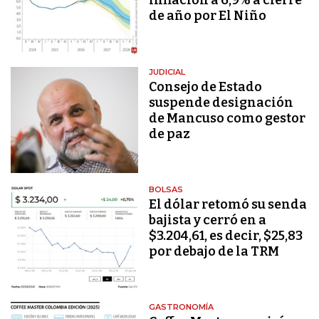
inflación a 6,9% a cierre
de año por El Niño
JUDICIAL
Consejo de Estado
suspende designación
de Mancuso como gestor
de paz
BOLSAS
El dólar retomó su senda
bajista y cerró en a
$3.204,61, es decir, $25,83
por debajo de la TRM
GASTRONOMÍA