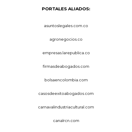
PORTALES ALIADOS:
asuntoslegales.com.co
agronegocios.co
empresas.larepublica.co
firmasdeabogados.com
bolsaencolombia.com
casosdeexitoabogados.com
carnavalindustriacultural.com
canalrcn.com