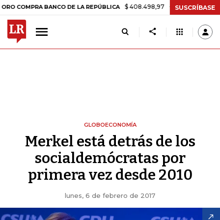
$ 408.498,97
+$ 8.753,81
+2,19%
MPRA BANCO DE LA REPÚBLICA
T
SUSCRÍBASE
GLOBOECONOMÍA
Merkel está detrás de los
socialdemócratas por
primera vez desde 2010
lunes, 6 de febrero de 2017