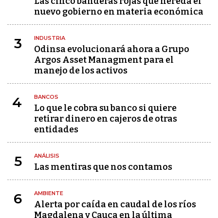
Las cinco banderas rojas que hereda el
nuevo gobierno en materia económica
INDUSTRIA
3
Odinsa evolucionará ahora a Grupo
Argos Asset Managment para el
manejo de los activos
BANCOS
4
Lo que le cobra su banco si quiere
retirar dinero en cajeros de otras
entidades
ANÁLISIS
5
Las mentiras que nos contamos
AMBIENTE
6
Alerta por caída en caudal de los ríos
Magdalena y Cauca en la última