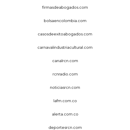
firmasdeabogados.com
bolsaencolombia.com
casosdeexitoabogados.com
carnavalindustriacultural.com
canalrcn.com
rcnradio.com
noticiasrcn.com
lafm.com.co
alerta.com.co
deportesrcn.com