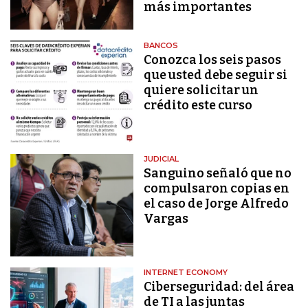
más importantes
BANCOS
Conozca los seis pasos
que usted debe seguir si
quiere solicitar un
crédito este curso
JUDICIAL
Sanguino señaló que no
compulsaron copias en
el caso de Jorge Alfredo
Vargas
INTERNET ECONOMY
Ciberseguridad: del área
de TI a las juntas