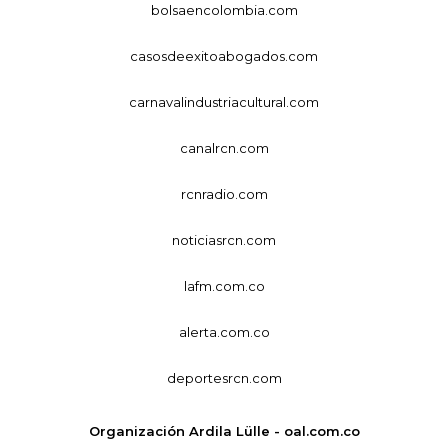
bolsaencolombia.com
casosdeexitoabogados.com
carnavalindustriacultural.com
canalrcn.com
rcnradio.com
noticiasrcn.com
lafm.com.co
alerta.com.co
deportesrcn.com
Organización Ardila Lülle - oal.com.co