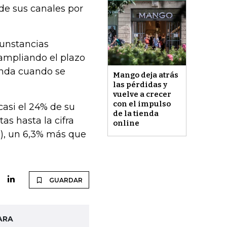
 de sus canales por
cunstancias
 ampliando el plazo
enda cuando se
Mango deja atrás
las pérdidas y
vuelve a crecer
con el impulso
casi el 24% de su
de la tienda
tas hasta la cifra
online
s), un 6,3% más que
GUARDAR
ARA