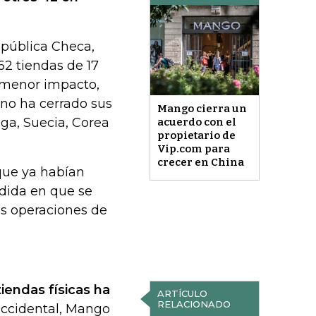
epública Checa,
62 tiendas de 17
 menor impacto,
 no ha cerrado sus
Mango cierra un
ga, Suecia, Corea
acuerdo con el
propietario de
Vip.com para
crecer en China
que ya habían
edida en que se
as operaciones de
iendas físicas ha
ARTÍCULO
RELACIONADO
ccidental, Mango