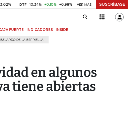
SUSCRÍBASE
10,34%
+0,10%
+0,98%
$ 416,91
+$ 0,05
+0,01%
DTF
UVR
VER MÁS
CAJA FUERTE
INDICADORES
INSIDE
BELARDO DE LA ESPRIELLA
idad en algunos
ya tiene abiertas