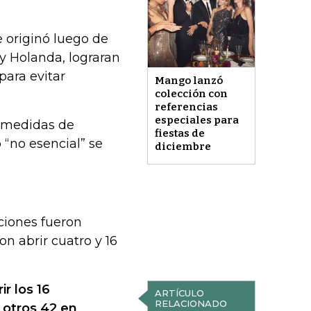
 originó luego de
y Holanda, lograran
para evitar
Mango lanzó
colección con
referencias
especiales para
s medidas de
fiestas de
 “no esencial” se
diciembre
ciones fueron
n abrir cuatro y 16
ir los 16
ARTÍCULO
RELACIONADO
 otros 42 en