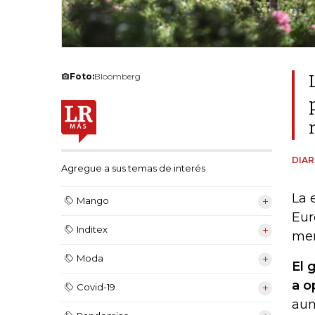
Foto:
Bloomberg
DIAR
Agregue a sus temas de interés
La 
Mango
Eur
Inditex
mer
Moda
El 
a o
Covid-19
aum