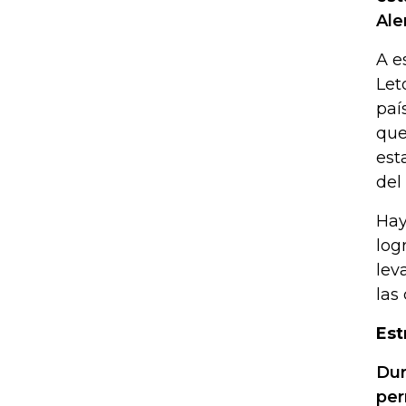
Ale
A e
Let
paí
que
est
del
Hay
log
lev
las
Est
Dur
per