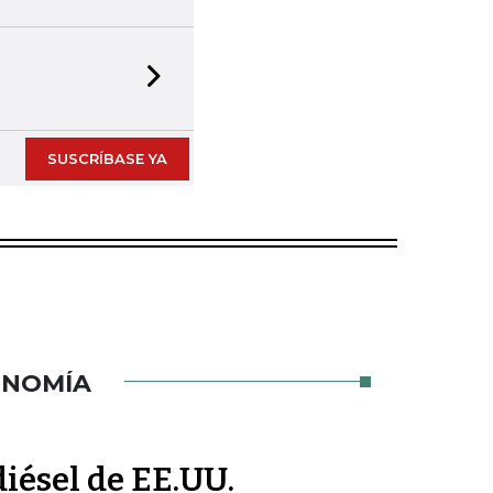
Next slide
SUSCRÍBASE YA
ONOMÍA
iésel de EE.UU.