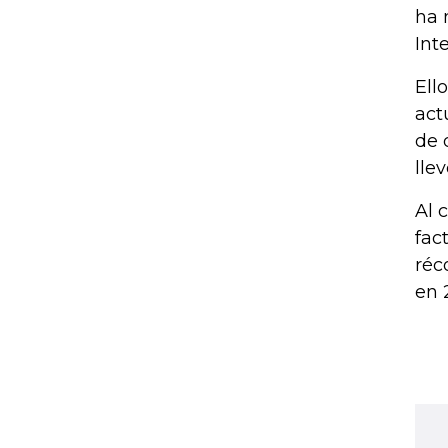
ha 
Int
Ell
act
de 
lle
Al 
fac
réc
en 