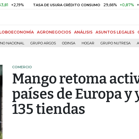
2,19%
29,66%
+0,87%
+3,02%
TASA DE USURA CRÉDITO CONSUMO
LOBOECONOMÍA
AGRONEGOCIOS
ANÁLISIS
ASUNTOS LEGALES
RNO NACIONAL
GRUPO ARGOS
ODINSA
HOGAR
GRUPO NUTRESA
A
COMERCIO
Mango retoma activ
países de Europa y 
135 tiendas