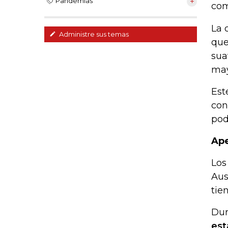
Pandemias
com
La 
Administre sus temas
que
sua
may
Est
con
pod
Ape
Los
Aus
tie
Dur
est