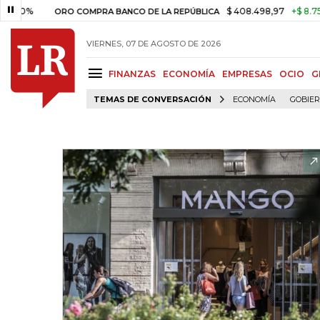
%
$ 408.498,97
+$ 8.753,81
+
ORO COMPRA BANCO DE LA REPÚBLICA
VIERNES, 07 DE AGOSTO DE 2026
FINANZAS
ECONOMÍA
EMPRESAS
OCIO
G
TEMAS DE CONVERSACIÓN
ECONOMÍA
GOBIE