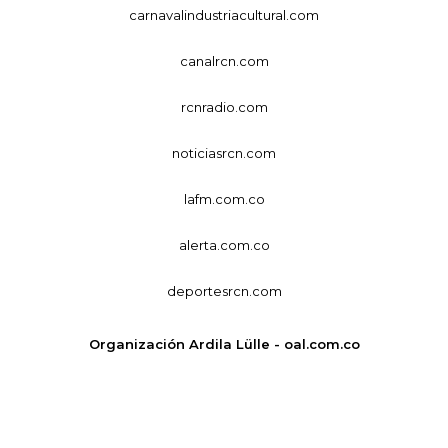
carnavalindustriacultural.com
canalrcn.com
rcnradio.com
noticiasrcn.com
lafm.com.co
alerta.com.co
deportesrcn.com
Organización Ardila Lülle - oal.com.co