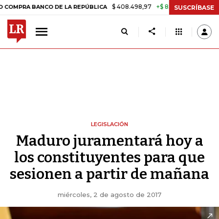
$ 408.498,97
+$ 8.753,81
+2,19%
A BANCO DE LA REPÚBLICA
TASA
SUSCRÍBASE
LEGISLACIÓN
Maduro juramentará hoy a
los constituyentes para que
sesionen a partir de mañana
miércoles, 2 de agosto de 2017