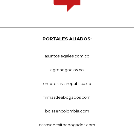
PORTALES ALIADOS:
asuntoslegales.com.co
agronegocios.co
empresas.larepublica.co
firmasdeabogados.com
bolsaencolombia.com
casosdeexitoabogados.com