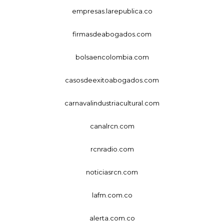
empresas.larepublica.co
firmasdeabogados.com
bolsaencolombia.com
casosdeexitoabogados.com
carnavalindustriacultural.com
canalrcn.com
rcnradio.com
noticiasrcn.com
lafm.com.co
alerta.com.co