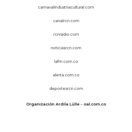
carnavalindustriacultural.com
canalrcn.com
rcnradio.com
noticiasrcn.com
lafm.com.co
alerta.com.co
deportesrcn.com
Organización Ardila Lülle - oal.com.co