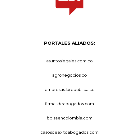
PORTALES ALIADOS:
asuntoslegales.com.co
agronegocios.co
empresas.larepublica.co
firmasdeabogados.com
bolsaencolombia.com
casosdeexitoabogados.com