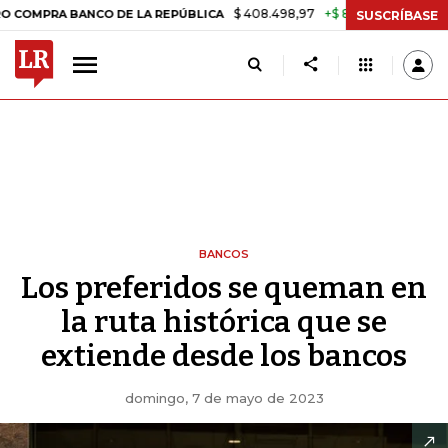
$ 408.498,97
+$ 8.753,81
+2,19%
 BANCO DE LA REPÚBLICA
TASA 
SUSCRÍBASE
BANCOS
Los preferidos se queman en
la ruta histórica que se
extiende desde los bancos
domingo, 7 de mayo de 2023