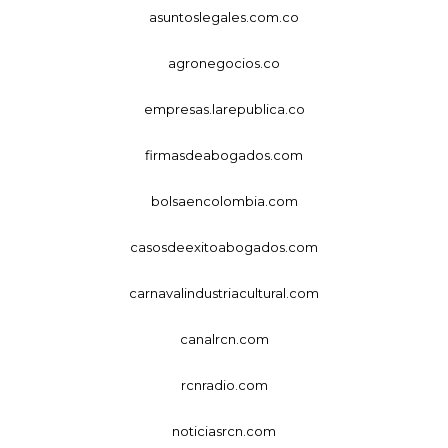
asuntoslegales.com.co
agronegocios.co
empresas.larepublica.co
firmasdeabogados.com
bolsaencolombia.com
casosdeexitoabogados.com
carnavalindustriacultural.com
canalrcn.com
rcnradio.com
noticiasrcn.com