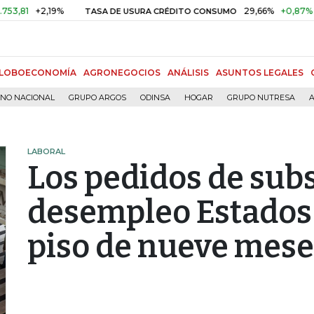
+2,19%
29,66%
+0,87%
+3,02%
TASA DE USURA CRÉDITO CONSUMO
LOBOECONOMÍA
AGRONEGOCIOS
ANÁLISIS
ASUNTOS LEGALES
RNO NACIONAL
GRUPO ARGOS
ODINSA
HOGAR
GRUPO NUTRESA
A
LABORAL
Los pedidos de subs
desempleo Estados
piso de nueve mese