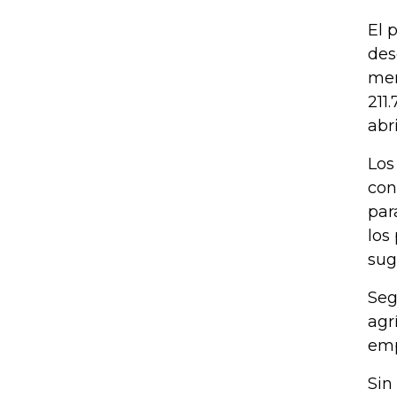
El 
des
mer
211
abr
Los
con
par
los
sug
Seg
agr
emp
Sin