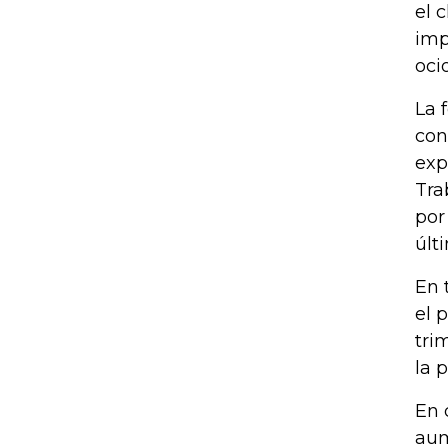
el 
imp
oci
La 
con
exp
Tra
por
últ
En 
el 
tri
la 
En 
aum