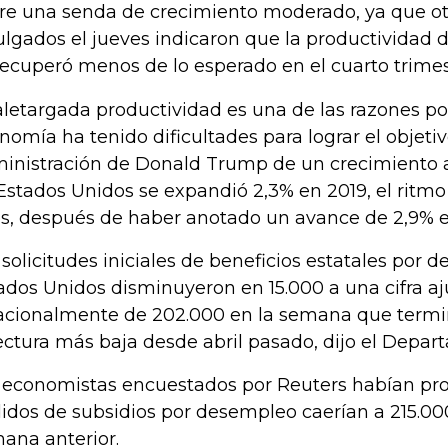
re una senda de crecimiento moderado, ya que ot
ulgados el jueves indicaron que la productividad d
recuperó menos de lo esperado en el cuarto trimes
aletargada productividad es una de las razones por
nomía ha tenido dificultades para lograr el objetiv
inistración de Donald Trump de un crecimiento a
Estados Unidos se expandió 2,3% en 2019, el ritmo
s, después de haber anotado un avance de 2,9% e
 solicitudes iniciales de beneficios estatales por
ados Unidos disminuyeron en 15.000 a una cifra a
acionalmente de 202.000 en la semana que terminó
lectura más baja desde abril pasado, dijo el Depar
 economistas encuestados por Reuters habían pro
idos de subsidios por desempleo caerían a 215.00
ana anterior.