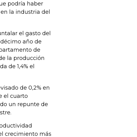
ue podría haber
en la industria del
ntalar el gasto del
ndécimo año de
Departamento de
ide la producción
da de 1,4% el
evisado de 0,2% en
e el cuarto
ado un repunte de
stre.
roductividad
 el crecimiento más