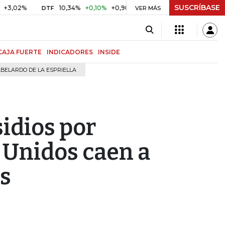
SUSCRÍBASE
10,34%
+0,10%
+0,98%
$ 416,96
+$ 0,05
+0,01%
DTF
UVR
VER MÁS
CAJA FUERTE
INDICADORES
INSIDE
BELARDO DE LA ESPRIELLA
idios por
 Unidos caen a
s