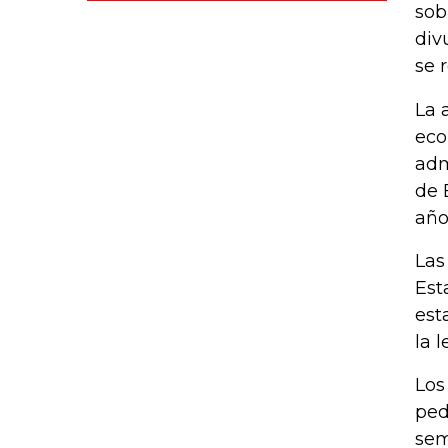
sob
div
se 
La 
eco
adm
de 
año
Las
Est
est
la 
Los
ped
sem