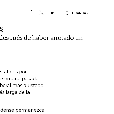
GUARDAR
3%
, después de haber anotado un
statales por
la semana pasada
aboral más ajustado
s larga de la
nidense permanezca