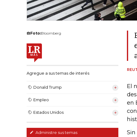
Foto:
Bloomberg
REU
Agregue a sus temas de interés
El 
Donald Trump
des
Empleo
en 
con
Estados Unidos
hist
Sin
Administre sus temas