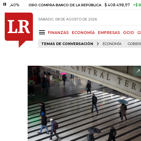
0%
$ 408.498,97
+$ 8.753,81
ORO COMPRA BANCO DE LA REPÚBLICA
SÁBADO, 08 DE AGOSTO DE 2026
FINANZAS
ECONOMÍA
EMPRESAS
OCIO
G
TEMAS DE CONVERSACIÓN
ECONOMÍA
GOBIE