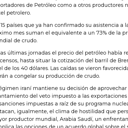
ortadores de Petróleo como a otros productores n
tel petrolero.
 15 países que ya han confirmado su asistencia a 
ximo mes suman el equivalente a un 73% de la p
dial de crudo.
las últimas jornadas el precio del petróleo había 
censos, hasta situar la cotización del barril de Br
el de los 40 dólares. Las caídas se vieron favorecid
Irán a congelar su producción de crudo.
régimen iraní mantiene su decisión de aprovechar 
antamiento del veto impuesto a las exportaciones 
 sanciones impuestas a raíz de su programa nuclear
tacan, igualmente, el clima de hostilidad que persi
or productor mundial, Arabia Saudí, un enfrenta
plica las opciones de un acuerdo global sobre el 