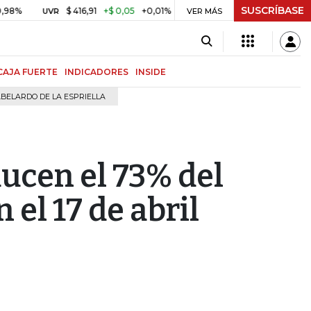
SUSCRÍBASE
$ 416,91
+$ 0,05
+0,01%
US$ 64.442,80
-US$ 525,
UVR
BITCOIN
VER MÁS
CAJA FUERTE
INDICADORES
INSIDE
BELARDO DE LA ESPRIELLA
ucen el 73% del
 el 17 de abril