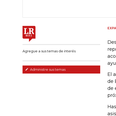
EXPA
Des
rep
Agregue a sus temas de interés
aco
ayu
Administre sus temas
El 
de 
de 
pró
Has
asi