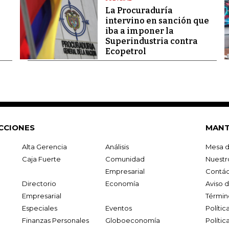
La Procuraduría
intervino en sanción que
iba a imponer la
Superindustria contra
Ecopetrol
CCIONES
MANT
Alta Gerencia
Análisis
Mesa d
Caja Fuerte
Comunidad
Nuestr
Empresarial
Contác
Directorio
Economía
Aviso 
Empresarial
Términ
Especiales
Eventos
Políti
Finanzas Personales
Globoeconomía
Polític