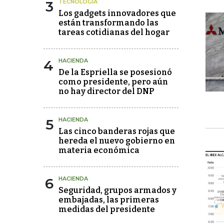
3
TECNOLOGÍA
Los gadgets innovadores que
están transformando las
tareas cotidianas del hogar
4
HACIENDA
De la Espriella se posesionó
como presidente, pero aún
no hay director del DNP
5
HACIENDA
Las cinco banderas rojas que
hereda el nuevo gobierno en
materia económica
6
HACIENDA
Seguridad, grupos armados y
embajadas, las primeras
medidas del presidente