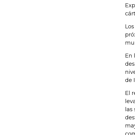
Exp
cár
Los
pró
mun
En 
des
niv
de 
El 
lev
las
des
may
com