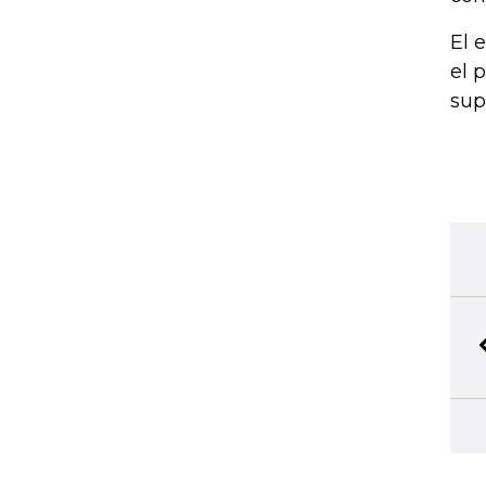
El 
el 
sup