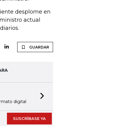
eciente desplome en
uministro actual
iarios.
GUARDAR
ARA
Next slide
rmato digital
SUSCRÍBASE YA