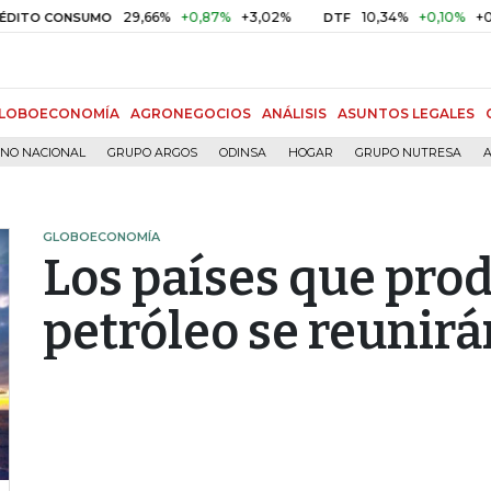
29,66%
+0,87%
+3,02%
10,34%
+0,10%
+0,98%
 CONSUMO
DTF
LOBOECONOMÍA
AGRONEGOCIOS
ANÁLISIS
ASUNTOS LEGALES
RNO NACIONAL
GRUPO ARGOS
ODINSA
HOGAR
GRUPO NUTRESA
A
GLOBOECONOMÍA
Los países que prod
petróleo se reunirán