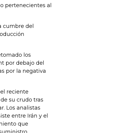
o pertenecientes al
la cumbre del
roducción
retomado los
ent por debajo del
as por la negativa
el reciente
de su crudo tras
. Los analistas
ste entre Irán y el
miento que
suministro.