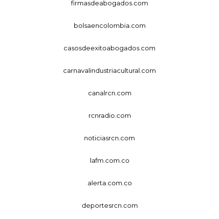
firmasdeabogados.com
bolsaencolombia.com
casosdeexitoabogados.com
carnavalindustriacultural.com
canalrcn.com
rcnradio.com
noticiasrcn.com
lafm.com.co
alerta.com.co
deportesrcn.com