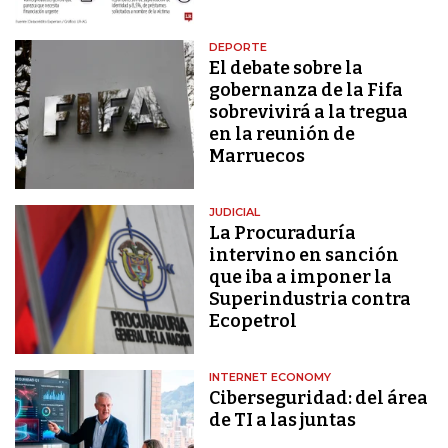
DEPORTE
El debate sobre la
gobernanza de la Fifa
sobrevivirá a la tregua
en la reunión de
Marruecos
JUDICIAL
La Procuraduría
intervino en sanción
que iba a imponer la
Superindustria contra
Ecopetrol
INTERNET ECONOMY
Ciberseguridad: del área
de TI a las juntas