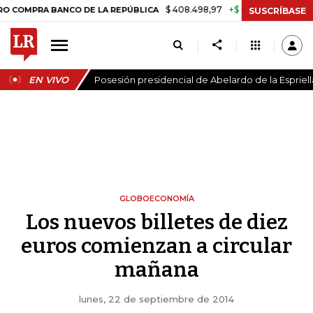
$ 408.498,97
+$ 8.753,81
+2,19%
A BANCO DE LA REPÚBLICA
TASA
SUSCRÍBASE
EN VIVO
Posesión presidencial de Abelardo de la Espriell
GLOBOECONOMÍA
Los nuevos billetes de diez
euros comienzan a circular
mañana
lunes, 22 de septiembre de 2014