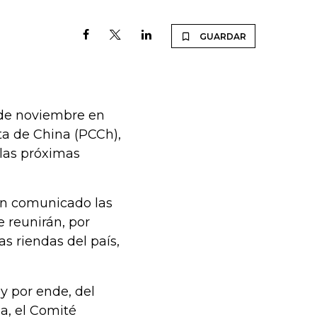
GUARDAR
2 de noviembre en
ta de China (PCCh),
 las próximas
un comunicado las
e reunirán, por
s riendas del país,
y por ende, del
a, el Comité