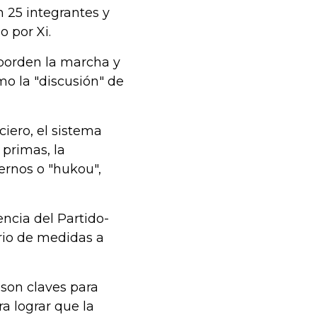
n 25 integrantes y
 por Xi.
aborden la marcha y
o la "discusión" de
ciero, el sistema
s primas, la
ernos o "hukou",
encia del Partido-
rio de medidas a
 son claves para
a lograr que la