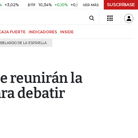
SUSCRÍBASE
2%
10,34%
+0,10%
+0,98%
$ 416,91
+$ 0,05
+0,01%
DTF
UVR
VER MÁS
CAJA FUERTE
INDICADORES
INSIDE
BELARDO DE LA ESPRIELLA
se reunirán la
ra debatir