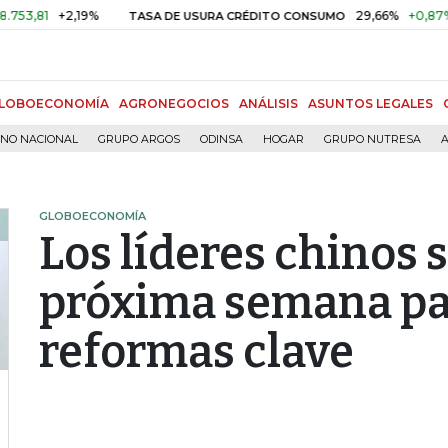
+2,19%
29,66%
+0,87%
+3,0
TASA DE USURA CRÉDITO CONSUMO
LOBOECONOMÍA
AGRONEGOCIOS
ANÁLISIS
ASUNTOS LEGALES
RNO NACIONAL
GRUPO ARGOS
ODINSA
HOGAR
GRUPO NUTRESA
A
GLOBOECONOMÍA
Los líderes chinos 
próxima semana pa
reformas clave