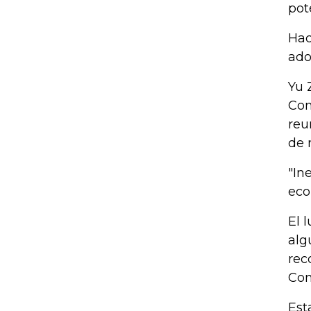
pot
Hac
ado
Yu 
Com
reu
de 
"In
eco
El 
alg
rec
Con
Est