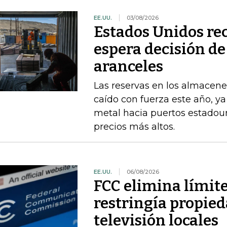
EE.UU.
03/08/2026
Estados Unidos re
espera decisión d
aranceles
Las reservas en los almacene
caído con fuerza este año, y
metal hacia puertos estadou
precios más altos.
EE.UU.
06/08/2026
FCC elimina límit
restringía propied
televisión locales