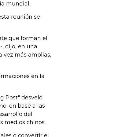
ía mundial.
esta reunión se
ete que forman el
 dijo, en una
ta vez más amplias,
ormaciones en la
ng Post" desveló
no, en base a las
sarrollo del
os medios chinos.
les o convertir el