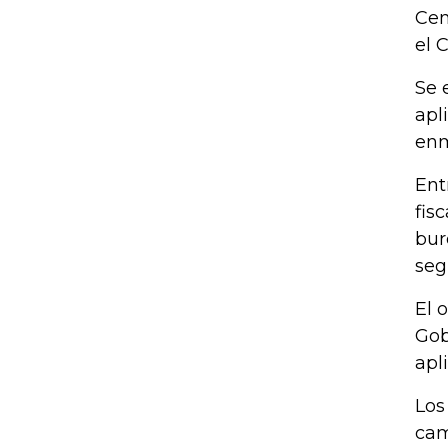
Cen
el 
Se 
apl
enm
Ent
fisc
bur
seg
El 
Gob
apl
Los
cam