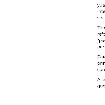
yua
int
sea
Tam
ref
"pa
per
Par
pri
con
A p
que