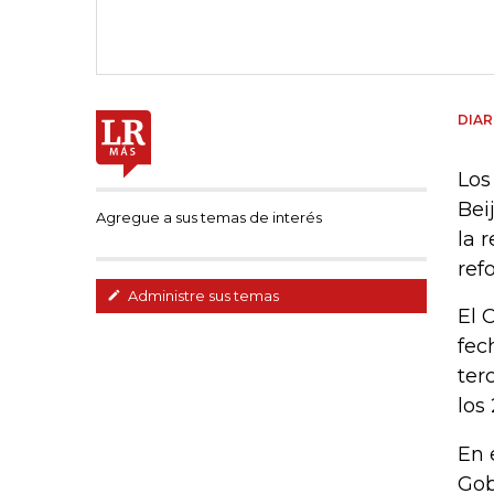
DIAR
Los
Bei
Agregue a sus temas de interés
la 
ref
Administre sus temas
El 
fec
ter
los
En 
Gob