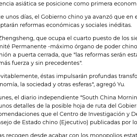
encia asiática se posicione como primera econom
e unos días, el Gobierno chino ya avanzó que en 
ptarán reformas económicas y sociales inéditas.
Zhengsheng, que ocupa el cuarto puesto de los si
ité Permanente -máximo órgano de poder chino-,
nión a puerta cerrada, que "las reformas serán es
más fuerza y sin precedentes".
evitablemente, éstas impulsarán profundas transf
nomía, la sociedad y otras esferas", agregó Yu.
lunes, el diario independiente "South China Morni
unos detalles de la posible hoja de ruta del Gobier
omendaciones que el Centro de Investigación y De
sejo de Estado chino (Ejecutivo) publicadas por l
as recogen desde acabar con los monopolios estata