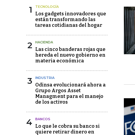
1
TECNOLOGÍA
Los gadgets innovadores que
están transformando las
tareas cotidianas del hogar
2
HACIENDA
Las cinco banderas rojas que
hereda el nuevo gobierno en
materia económica
3
INDUSTRIA
Odinsa evolucionará ahora a
Grupo Argos Asset
Managment para el manejo
de los activos
4
BANCOS
Lo que le cobra su banco si
quiere retirar dinero en