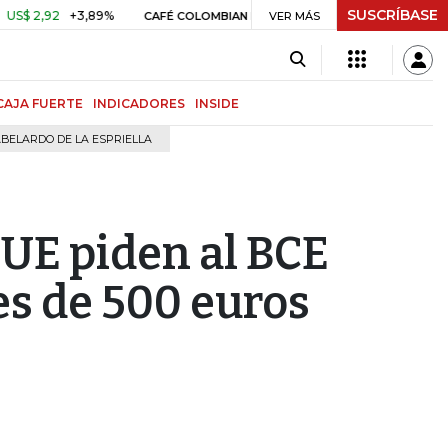
SUSCRÍBASE
,92
+3,89%
US$ 3,80
US$ 0,05
+1,40%
CAFÉ COLOMBIAN MILDS
VER MÁS
CAJA FUERTE
INDICADORES
INSIDE
BELARDO DE LA ESPRIELLA
 UE piden al BCE
tes de 500 euros