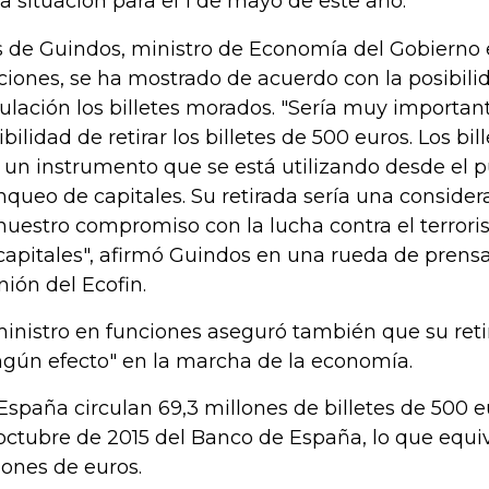
la situación para el 1 de mayo de este año.
s de Guindos, ministro de Economía del Gobierno
ciones, se ha mostrado de acuerdo con la posibilid
culación los billetes morados. "Sería muy important
ibilidad de retirar los billetes de 500 euros. Los bi
 un instrumento que se está utilizando desde el p
nqueo de capitales. Su retirada sería una conside
nuestro compromiso con la lucha contra el terror
capitales", afirmó Guindos en una rueda de prensa 
nión del Ecofin.
ministro en funciones aseguró también que su reti
ngún efecto" en la marcha de la economía.
España circulan 69,3 millones de billetes de 500 
octubre de 2015 del Banco de España, lo que equiv
lones de euros.