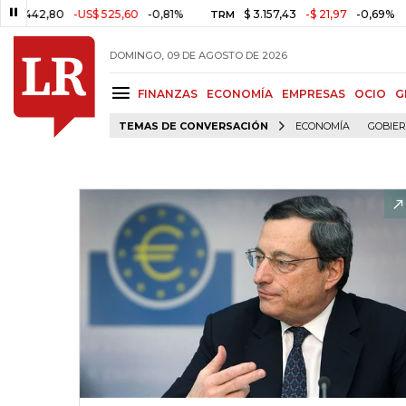
2,80
-US$ 525,60
-0,81%
$ 3.157,43
-$ 21,97
-0,69%
TRM
MSC
DOMINGO, 09 DE AGOSTO DE 2026
FINANZAS
ECONOMÍA
EMPRESAS
OCIO
G
TEMAS DE CONVERSACIÓN
ECONOMÍA
GOBIE