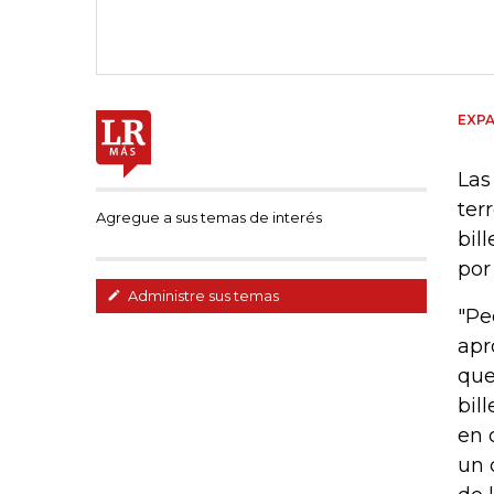
EXPA
Las
ter
Agregue a sus temas de interés
bil
por
Administre sus temas
"Pe
apr
que
bil
en 
un 