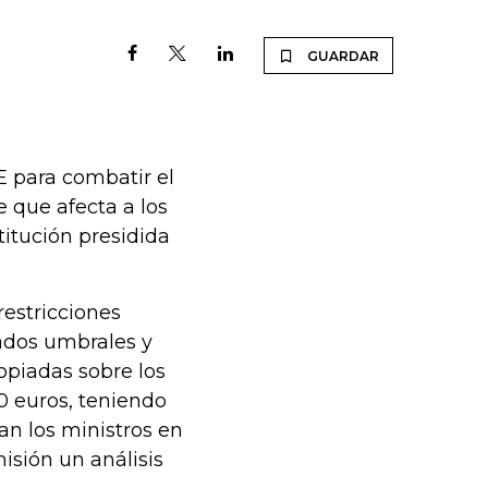
GUARDAR
E para combatir el
e que afecta a los
titución presidida
estricciones
ados umbrales y
opiadas sobre los
00 euros, teniendo
ran los ministros en
isión un análisis