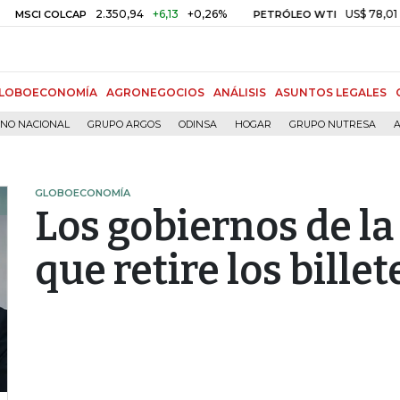
2.350,94
+6,13
+0,26%
US$ 78,01
US$ 2
I COLCAP
PETRÓLEO WTI
LOBOECONOMÍA
AGRONEGOCIOS
ANÁLISIS
ASUNTOS LEGALES
RNO NACIONAL
GRUPO ARGOS
ODINSA
HOGAR
GRUPO NUTRESA
A
GLOBOECONOMÍA
Los gobiernos de la
que retire los bille