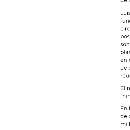
de 
Lui
fun
cir
pos
son
bla
en 
de 
reu
El 
"ni
En 
de 
mil