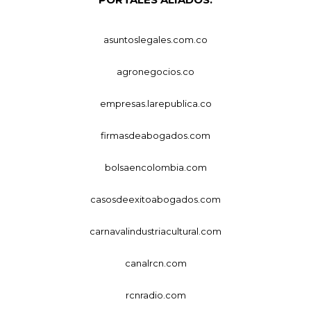
asuntoslegales.com.co
agronegocios.co
empresas.larepublica.co
firmasdeabogados.com
bolsaencolombia.com
casosdeexitoabogados.com
carnavalindustriacultural.com
canalrcn.com
rcnradio.com