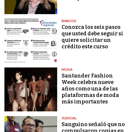
BANCOS
Conozca los seis pasos
que usted debe seguir si
quiere solicitar un
crédito este curso
MODA
Santander Fashion
Week celebra nueve
años como una de las
plataformas de moda
más importantes
JUDICIAL
Sanguino señaló que no
compulsaron copias en