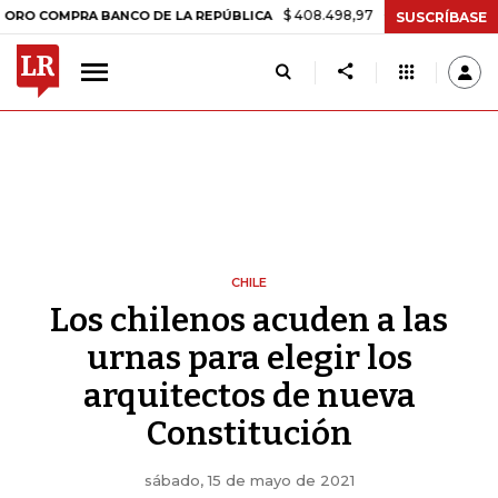
$ 408.498,97
+$ 8.753,81
+2,19%
PRA BANCO DE LA REPÚBLICA
TA
SUSCRÍBASE
CHILE
Los chilenos acuden a las
urnas para elegir los
arquitectos de nueva
Constitución
sábado, 15 de mayo de 2021