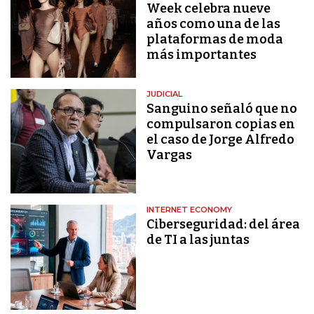
Week celebra nueve
años como una de las
plataformas de moda
más importantes
JUDICIAL
Sanguino señaló que no
compulsaron copias en
el caso de Jorge Alfredo
Vargas
INTERNET ECONOMY
Ciberseguridad: del área
de TI a las juntas