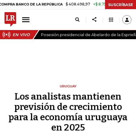
$ 408.498,97
+$ 8.753,81
+2,19%
NCO DE LA REPÚBLICA
TASA DE
SUSCRÍBASE
EN VIVO
Posesión presidencial de Abelardo de la Espriell
URUGUAY
Los analistas mantienen
previsión de crecimiento
para la economía uruguaya
en 2025