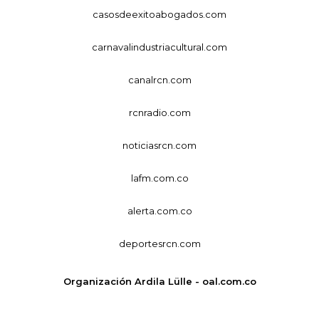
casosdeexitoabogados.com
carnavalindustriacultural.com
canalrcn.com
rcnradio.com
noticiasrcn.com
lafm.com.co
alerta.com.co
deportesrcn.com
Organización Ardila Lülle - oal.com.co