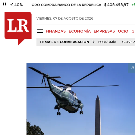
,40%
$ 408.498,97
+$ 8.753,8
ORO COMPRA BANCO DE LA REPÚBLICA
VIERNES, 07 DE AGOSTO DE 2026
FINANZAS
ECONOMÍA
EMPRESAS
OCIO
G
TEMAS DE CONVERSACIÓN
ECONOMÍA
GOBIE