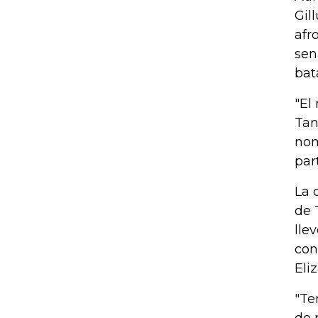
Gil
afr
sen
bat
"El
Tan
nom
par
La 
de 
lle
con
Eli
"Te