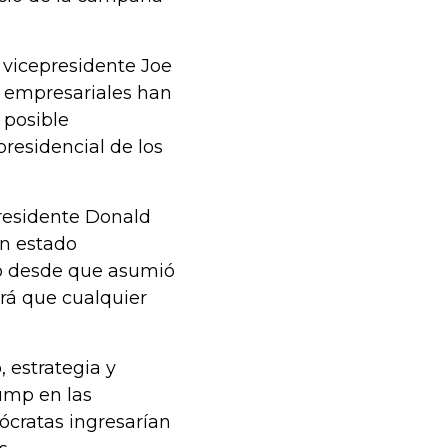
 vicepresidente Joe
s empresariales han
 posible
presidencial de los
residente Donald
an estado
o desde que asumió
ará que cualquier
 estrategia y
ump en las
cratas ingresarían