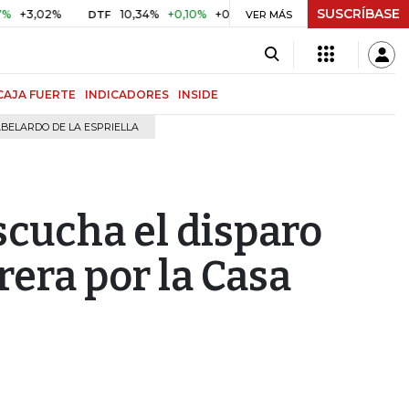
SUSCRÍBASE
2%
10,34%
+0,10%
+0,98%
$ 416,96
+$ 0,05
+0,01%
DTF
UVR
VER MÁS
CAJA FUERTE
INDICADORES
INSIDE
BELARDO DE LA ESPRIELLA
scucha el disparo
rera por la Casa