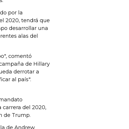
s.
do por la
el 2020, tendrá que
po desarrollar una
rentes alas del
po", comentó
 campaña de Hillary
pueda derrotar a
car al país".
o mandato
 carrera del 2020,
ón de Trump.
 la de Andrew