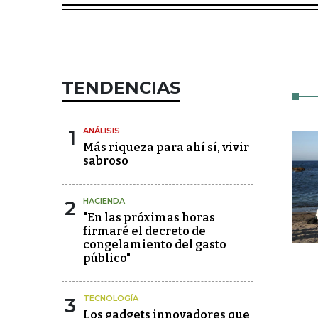
TENDENCIAS
1
ANÁLISIS
Más riqueza para ahí sí, vivir
sabroso
2
HACIENDA
"En las próximas horas
firmaré el decreto de
congelamiento del gasto
público"
3
TECNOLOGÍA
Los gadgets innovadores que