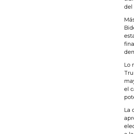
del
Más
Bid
est
fin
dem
Lo 
Tru
may
el 
pot
La 
apr
ele