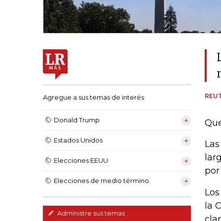
REU
Agregue a sus temas de interés
Donald Trump
Que
Estados Unidos
Las
lar
Elecciones EEUU
por
Elecciones de medio término
Los
la 
Administre sus temas
cla