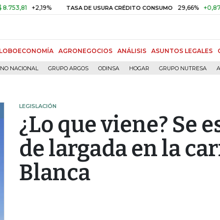
1
+2,19%
29,66%
+0,87%
+3,0
TASA DE USURA CRÉDITO CONSUMO
LOBOECONOMÍA
AGRONEGOCIOS
ANÁLISIS
ASUNTOS LEGALES
RNO NACIONAL
GRUPO ARGOS
ODINSA
HOGAR
GRUPO NUTRESA
A
LEGISLACIÓN
¿Lo que viene? Se e
de largada en la car
Blanca