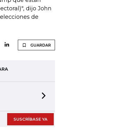
rump que están
ctoral)", dijo John
 elecciones de
GUARDAR
ARA
Next slide
SUSCRÍBASE YA