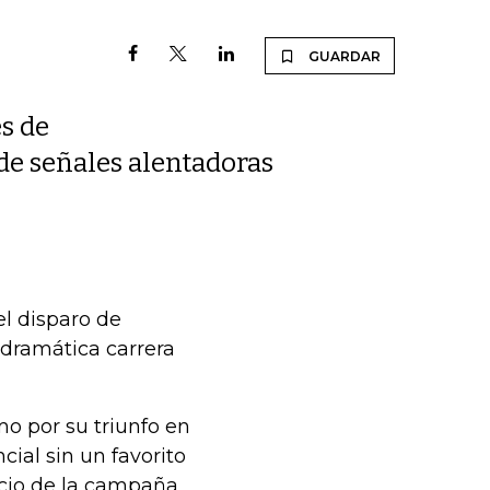
GUARDAR
s de
e señales alentadoras
el disparo de
 dramática carrera
o por su triunfo en
cial sin un favorito
icio de la campaña