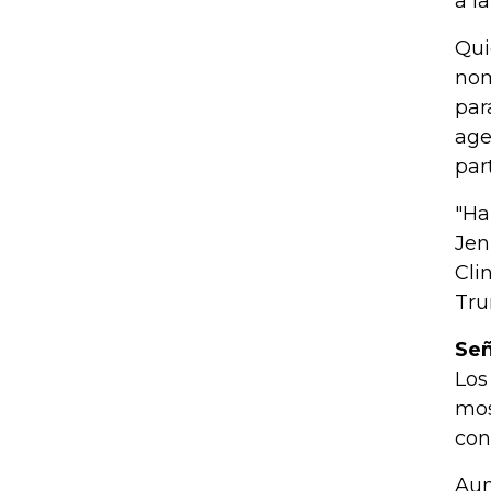
a l
Qui
nom
par
age
par
"Ha
Jen
Cli
Tru
Señ
Los
mos
con
Aun