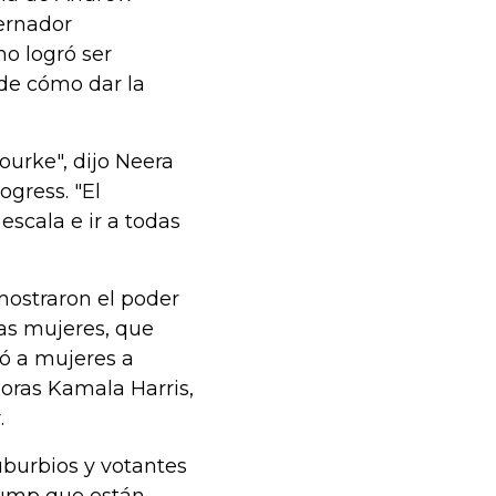
bernador
no logró ser
 de cómo dar la
urke", dijo Neera
ogress. "El
scala e ir a todas
ostraron el poder
as mujeres, que
tó a mujeres a
oras Kamala Harris,
.
burbios y votantes