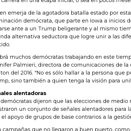
a carrera en una etapa inicial, o sea en pocos mese
en emerja de la agotadora batalla estado por esta
inación demócrata, que parte en Iowa a inicios d
arse ante a un Trump beligerante y al mismo tiem
nda alternativa seductora que logre unir a las dife
tido.
brá muchos demócratas trabajando en este tiem
nifer Palmieri, directora de comunicaciones de la
nton del 2016. "No es sólo hallar a la persona que 
mp, sino también a quien tenga la visión para unifi
ales alentadoras
 demócratas dijeron que las elecciones de medi
traron un conjunto de señales alentadores para la
 el apoyo de grupos de base contrarios a la gesti
 campañas que no llegaron a buen puerto, como