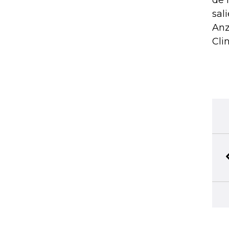
de 
sal
Anz
Cli