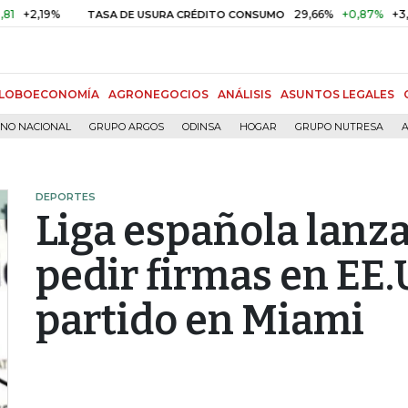
19%
29,66%
+0,87%
+3,02%
TASA DE USURA CRÉDITO CONSUMO
LOBOECONOMÍA
AGRONEGOCIOS
ANÁLISIS
ASUNTOS LEGALES
RNO NACIONAL
GRUPO ARGOS
ODINSA
HOGAR
GRUPO NUTRESA
A
DEPORTES
Liga española lanz
pedir firmas en EE.
partido en Miami