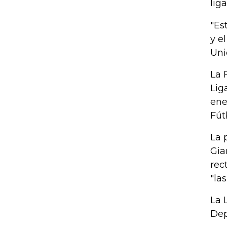
lig
"Es
y e
Uni
La 
Lig
ene
Fút
La 
Gia
rec
"la
La 
Dep