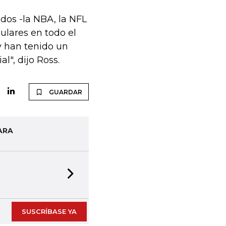
idos -la NBA, la NFL
ulares en todo el
y han tenido un
l", dijo Ross.
GUARDAR
ARA
Next slide
SUSCRÍBASE YA