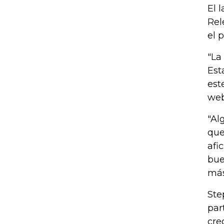
El 
Rel
el 
"La
Est
est
web
"Al
que
afi
bue
más
Ste
par
cre