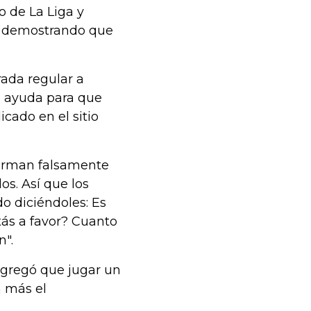
o de La Liga y
l, demostrando que
rada regular a
u ayuda para que
cado en el sitio
firman falsamente
s. Así que los
o diciéndoles: Es
tás a favor? Cuanto
n".
agregó que jugar un
n más el