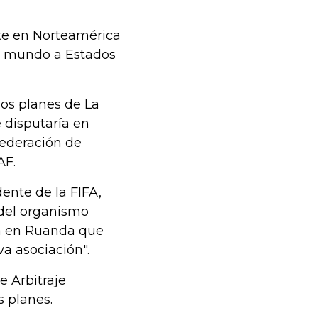
rte en Norteamérica
del mundo a Estados
los planes de La
e disputaría en
Federación de
AF.
ente de la FIFA,
 del organismo
da en Ruanda que
va asociación".
e Arbitraje
s planes.