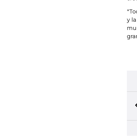
"To
y l
mun
gra