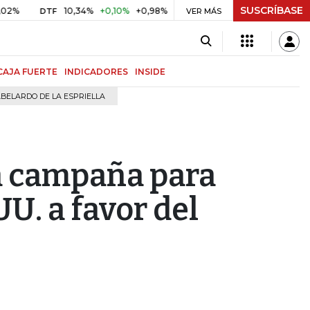
SUSCRÍBASE
10,34%
+0,10%
+0,98%
$ 416,96
+$ 0,05
+0,01%
DTF
UVR
VER MÁS
B
CAJA FUERTE
INDICADORES
INSIDE
BELARDO DE LA ESPRIELLA
a campaña para
UU. a favor del