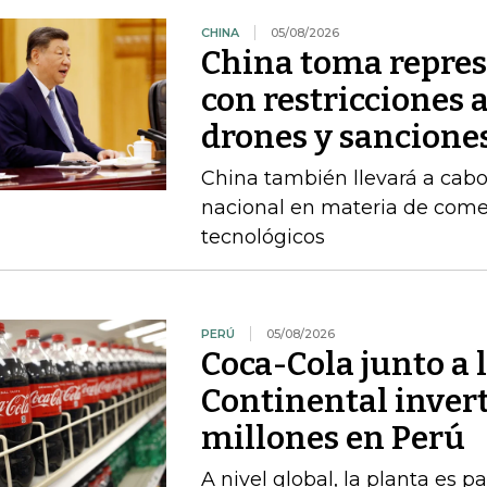
CHINA
05/08/2026
China toma repres
con restricciones 
drones y sancione
China también llevará a cabo
nacional en materia de comer
tecnológicos
PERÚ
05/08/2026
Coca-Cola junto a 
Continental inver
millones en Perú
A nivel global, la planta es 