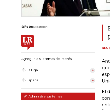
Foto:
Expansión
REU
Agregue a sus temas de interés
Ant
que
La Liga
esp
España
Uni
El 
Administre sus temas
com
ent