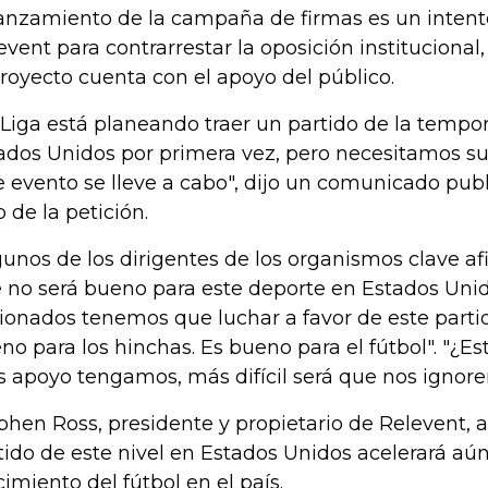
lanzamiento de la campaña de firmas es un intent
event para contrarrestar la oposición instituciona
proyecto cuenta con el apoyo del público.
 Liga está planeando traer un partido de la tempo
ados Unidos por primera vez, pero necesitamos s
e evento se lleve a cabo", dijo un comunicado publi
 de la petición.
gunos de los dirigentes de los organismos clave a
 no será bueno para este deporte en Estados Unido
cionados tenemos que luchar a favor de este partid
no para los hinchas. Es bueno para el fútbol". "¿Es
 apoyo tengamos, más difícil será que nos ignore
phen Ross, presidente y propietario de Relevent, 
tido de este nivel en Estados Unidos acelerará aú
cimiento del fútbol en el país.