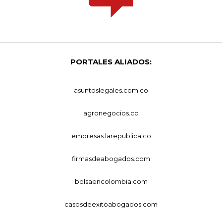
PORTALES ALIADOS:
asuntoslegales.com.co
agronegocios.co
empresas.larepublica.co
firmasdeabogados.com
bolsaencolombia.com
casosdeexitoabogados.com