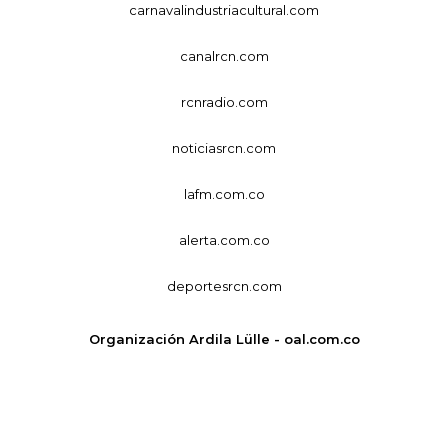
carnavalindustriacultural.com
canalrcn.com
rcnradio.com
noticiasrcn.com
lafm.com.co
alerta.com.co
deportesrcn.com
Organización Ardila Lülle - oal.com.co