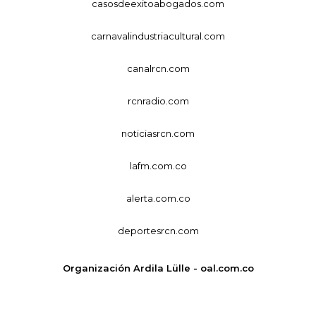
casosdeexitoabogados.com
carnavalindustriacultural.com
canalrcn.com
rcnradio.com
noticiasrcn.com
lafm.com.co
alerta.com.co
deportesrcn.com
Organización Ardila Lülle - oal.com.co