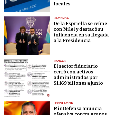
locales
HACIENDA
De la Espriella se reúne
con Milei y destacó su
influencia en su llegada
a la Presidencia
BANCOS
El sector fiduciario
cerró con activos
administrados por
$1.169 billones a junio
LEGISLACIÓN
MinDefensa anuncia
ofensiva contra grupos