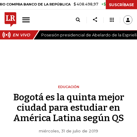
$ 408.498,97
+$ 8.753,81
+2,19%
 BANCO DE LA REPÚBLICA
TASA
SUSCRÍBASE
EN VIVO
Posesión presidencial de Abelardo de la Espriell
EDUCACIÓN
Bogotá es la quinta mejor
ciudad para estudiar en
América Latina según QS
miércoles, 31 de julio de 2019