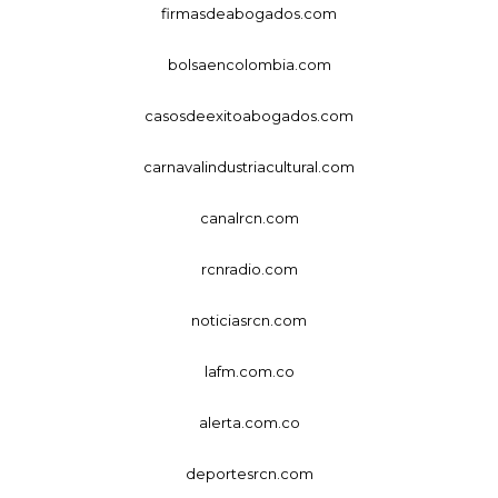
firmasdeabogados.com
bolsaencolombia.com
casosdeexitoabogados.com
carnavalindustriacultural.com
canalrcn.com
rcnradio.com
noticiasrcn.com
lafm.com.co
alerta.com.co
deportesrcn.com