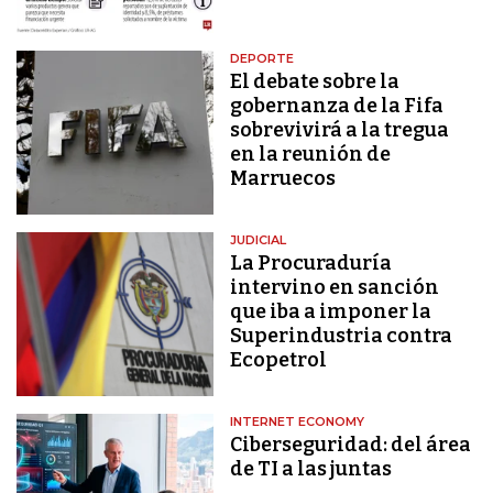
DEPORTE
El debate sobre la
gobernanza de la Fifa
sobrevivirá a la tregua
en la reunión de
Marruecos
JUDICIAL
La Procuraduría
intervino en sanción
que iba a imponer la
Superindustria contra
Ecopetrol
INTERNET ECONOMY
Ciberseguridad: del área
de TI a las juntas