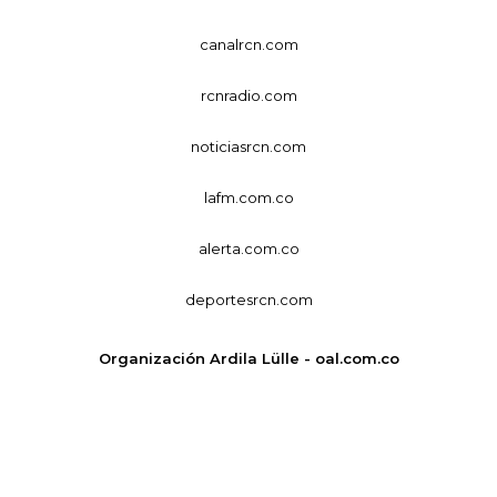
canalrcn.com
rcnradio.com
noticiasrcn.com
lafm.com.co
alerta.com.co
deportesrcn.com
Organización Ardila Lülle - oal.com.co