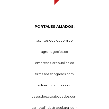
PORTALES ALIADOS:
asuntoslegales.com.co
agronegocios.co
empresas.larepublica.co
firmasdeabogados.com
bolsaencolombia.com
casosdeexitoabogados.com
carnavalindustriacultural.com