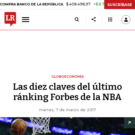
$ 408.498,97
+$ 8.753,81
+2,19%
NCO DE LA REPÚBLICA
TASA DE
SUSCRÍBASE
GLOBOECONOMÍA
Las diez claves del último
ránking Forbes de la NBA
martes, 7 de marzo de 2017