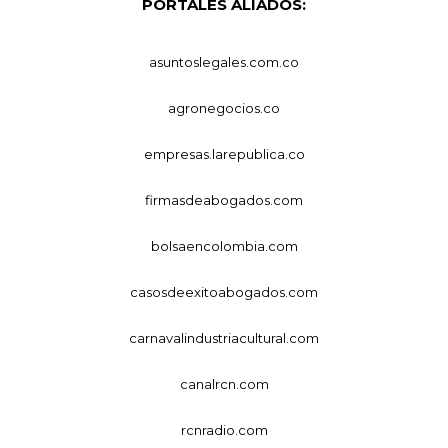
PORTALES ALIADOS:
asuntoslegales.com.co
agronegocios.co
empresas.larepublica.co
firmasdeabogados.com
bolsaencolombia.com
casosdeexitoabogados.com
carnavalindustriacultural.com
canalrcn.com
rcnradio.com