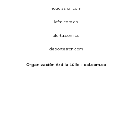
noticiasrcn.com
lafm.com.co
alerta.com.co
deportesrcn.com
Organización Ardila Lülle - oal.com.co