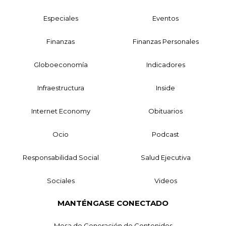
Especiales
Eventos
Finanzas
Finanzas Personales
Globoeconomía
Indicadores
Infraestructura
Inside
Internet Economy
Obituarios
Ocio
Podcast
Responsabilidad Social
Salud Ejecutiva
Sociales
Videos
MANTÉNGASE CONECTADO
Mesa de Generación de Contenidos