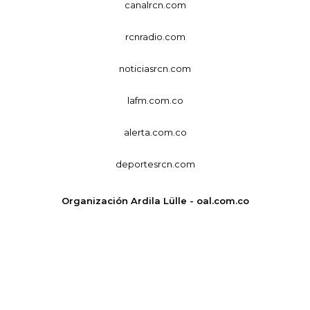
canalrcn.com
rcnradio.com
noticiasrcn.com
lafm.com.co
alerta.com.co
deportesrcn.com
Organización Ardila Lülle - oal.com.co