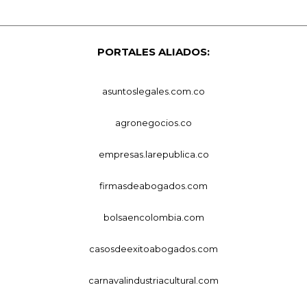
PORTALES ALIADOS:
asuntoslegales.com.co
agronegocios.co
empresas.larepublica.co
firmasdeabogados.com
bolsaencolombia.com
casosdeexitoabogados.com
carnavalindustriacultural.com