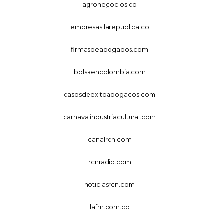
agronegocios.co
empresas.larepublica.co
firmasdeabogados.com
bolsaencolombia.com
casosdeexitoabogados.com
carnavalindustriacultural.com
canalrcn.com
rcnradio.com
noticiasrcn.com
lafm.com.co