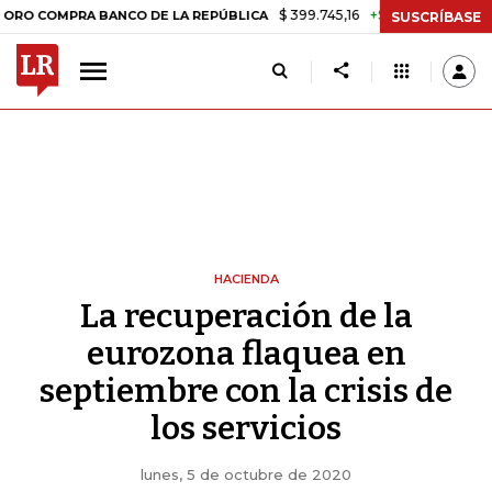
$ 399.745,16
+$ 2.295,71
+0,58%
MPRA BANCO DE LA REPÚBLICA
T
SUSCRÍBASE
HACIENDA
La recuperación de la
eurozona flaquea en
septiembre con la crisis de
los servicios
lunes, 5 de octubre de 2020