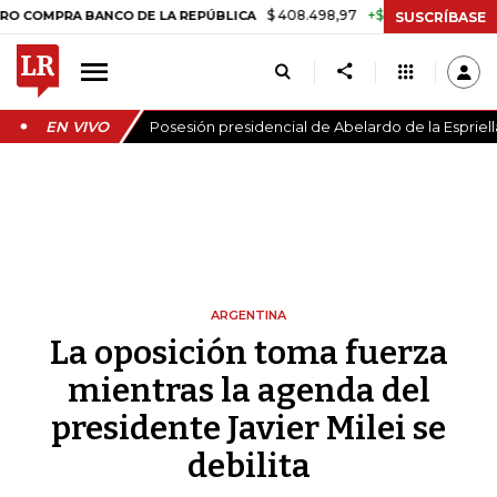
$ 408.498,97
+$ 8.753,81
+2,19%
A BANCO DE LA REPÚBLICA
TASA
SUSCRÍBASE
EN VIVO
Posesión presidencial de Abelardo de la Espriell
ARGENTINA
La oposición toma fuerza
mientras la agenda del
presidente Javier Milei se
debilita