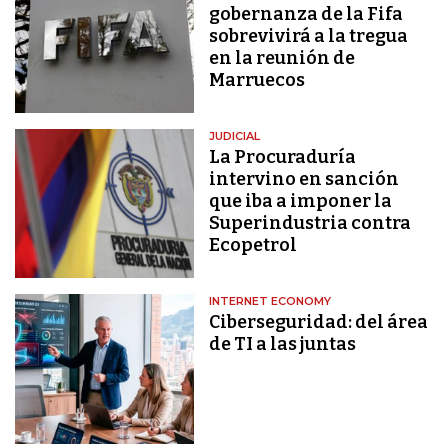
gobernanza de la Fifa
sobrevivirá a la tregua
en la reunión de
Marruecos
JUDICIAL
La Procuraduría
intervino en sanción
que iba a imponer la
Superindustria contra
Ecopetrol
INTERNET ECONOMY
Ciberseguridad: del área
de TI a las juntas