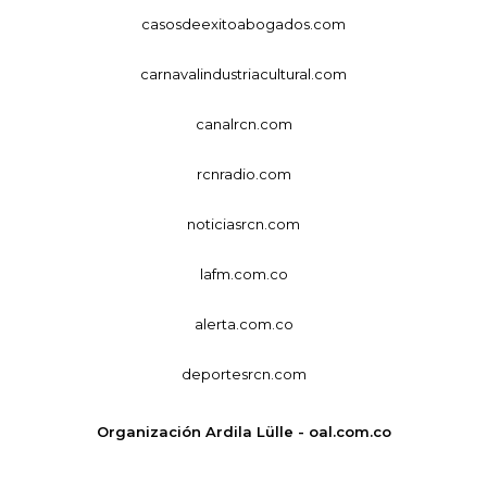
casosdeexitoabogados.com
carnavalindustriacultural.com
canalrcn.com
rcnradio.com
noticiasrcn.com
lafm.com.co
alerta.com.co
deportesrcn.com
Organización Ardila Lülle - oal.com.co