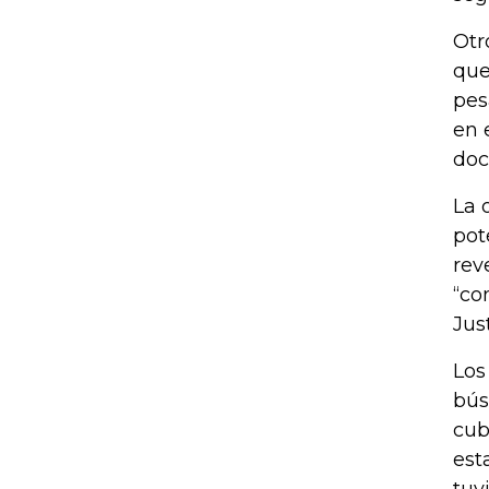
Otr
que
pes
en 
doc
La 
pot
rev
“co
Just
Los
bús
cub
est