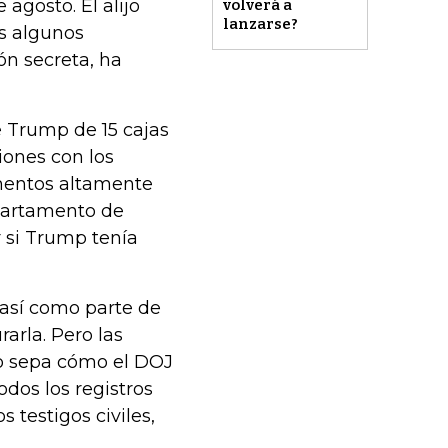
agosto. El alijo
volverá a
lanzarse?
os algunos
ón secreta, ha
e Trump de 15 cajas
iones con los
mentos altamente
epartamento de
r si Trump tenía
, así como parte de
rarla. Pero las
o sepa cómo el DOJ
os los registros
 testigos civiles,