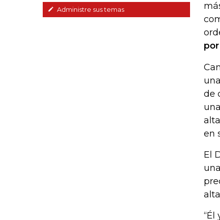
más
Administre sus temas
com
ord
por
Can
una
de 
una
alt
en 
El 
una
pre
alt
“Él