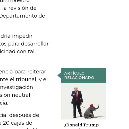
a un maestro
la revisión de
l Departamento de
dría impedir
os para desarrollar
icidad con tal
cia para reiterar
ARTÍCULO
RELACIONADO
e el tribunal, y el
investigación
sión neutral
ia.
cial después de
 20 cajas de
¿Donald Trump