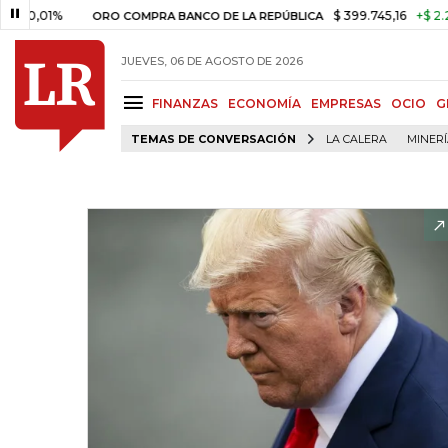
1%
$ 399.745,16
+$ 2.295,71
ORO COMPRA BANCO DE LA REPÚBLICA
JUEVES, 06 DE AGOSTO DE 2026
FINANZAS
ECONOMÍA
EMPRESAS
OCIO
G
TEMAS DE CONVERSACIÓN
LA CALERA
MINER