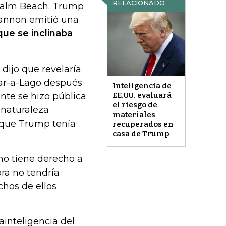
RELACIONADO
Palm Beach. Trump
annon emitió una
que se inclinaba
ijo que revelaría
Mar-a-Lago después
Inteligencia de
nte se hizo pública
EE.UU. evaluará
el riesgo de
a naturaleza
materiales
 que Trump tenía
recuperados en
casa de Trump
o tiene derecho a
ora no tendría
hos de ellos
rainteligencia del