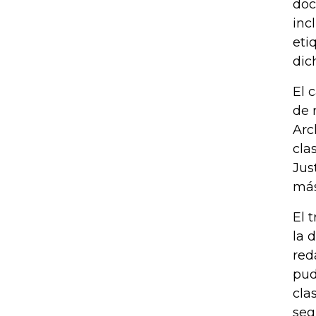
doc
inc
eti
dic
El 
de 
Arc
cla
Jus
más
El 
la 
red
pud
cla
seg