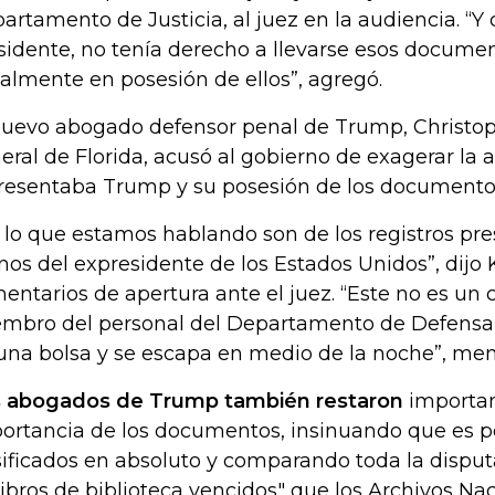
artamento de Justicia, al juez en la audiencia. “Y
sidente, no tenía derecho a llevarse esos documen
galmente en posesión de ellos”, agregó.
nuevo abogado defensor penal de Trump, Christoph
eral de Florida, acusó al gobierno de exagerar l
resentaba Trump y su posesión de los documento
 lo que estamos hablando son de los registros pre
os del expresidente de los Estados Unidos”, dijo 
entarios de apertura ante el juez. “Este no es un 
mbro del personal del Departamento de Defensa
una bolsa y se escapa en medio de la noche”, men
 abogados de Trump también restaron
importan
ortancia de los documentos, insinuando que es p
sificados en absoluto y comparando toda la disput
libros de biblioteca vencidos" que los Archivos Na