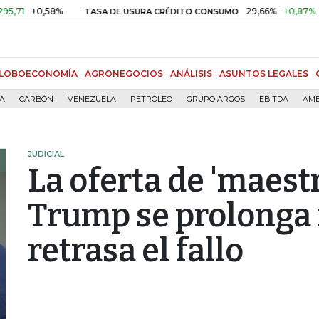
+0,58%
29,66%
+0,87%
+3,02%
TASA DE USURA CRÉDITO CONSUMO
LOBOECONOMÍA
AGRONEGOCIOS
ANÁLISIS
ASUNTOS LEGALES
ÍA
CARBÓN
VENEZUELA
PETRÓLEO
GRUPO ARGOS
EBITDA
AMÉ
JUDICIAL
La oferta de 'maestr
Trump se prolonga 
retrasa el fallo