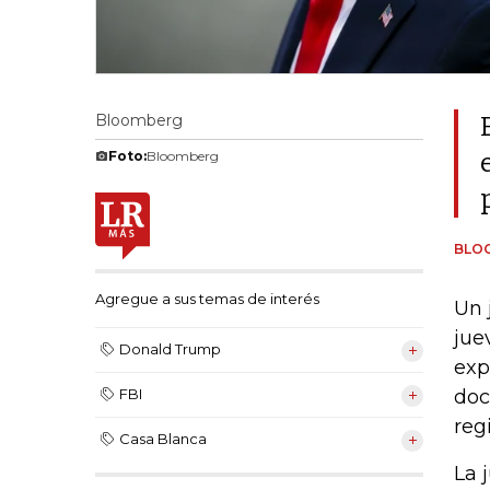
Bloomberg
Foto:
Bloomberg
BLO
Agregue a sus temas de interés
Un 
jue
Donald Trump
exp
doc
FBI
reg
Casa Blanca
La 