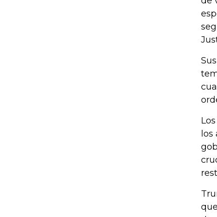
de 
esp
seg
Just
Sus
tem
cua
ord
Los
los
gob
cru
res
Tru
que