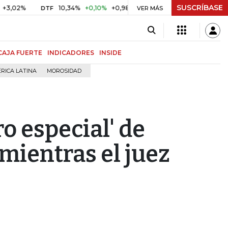
SUSCRÍBASE
10,34%
+0,10%
+0,98%
$ 416,86
+$ 0,05
+0,01%
DTF
UVR
VER MÁS
CAJA FUERTE
INDICADORES
INSIDE
RICA LATINA
MOROSIDAD
o especial' de
mientras el juez