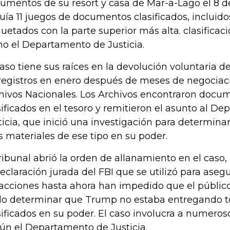
umentos de su resort y casa de Mar-a-Lago el 8 de 
luía 11 juegos de documentos clasificados, incluid
quetados con la parte superior más alta. clasificaci
ho el Departamento de Justicia.
caso tiene sus raíces en la devolución voluntaria d
registros en enero después de meses de negociac
hivos Nacionales. Los Archivos encontraron docu
sificados en el tesoro y remitieron el asunto al D
ticia, que inició una investigación para determina
 materiales de ese tipo en su poder.
tribunal abrió la orden de allanamiento en el caso
declaración jurada del FBI que se utilizó para asegu
acciones hasta ahora han impedido que el públic
o determinar que Trump no estaba entregando tod
sificados en su poder. El caso involucra a numerosos
ún el Departamento de Justicia.