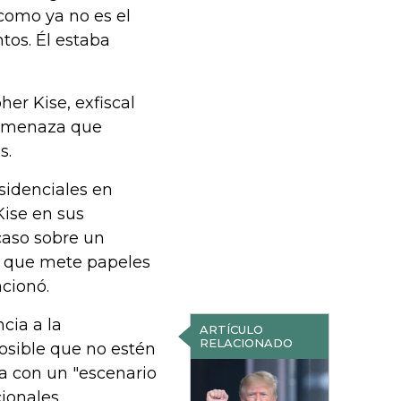
 como ya no es el
tos. Él estaba
er Kise, exfiscal
a amenaza que
s.
sidenciales en
Kise en sus
caso sobre un
 que mete papeles
cionó.
cia a la
ARTÍCULO
RELACIONADO
osible que no estén
a con un "escenario
cionales