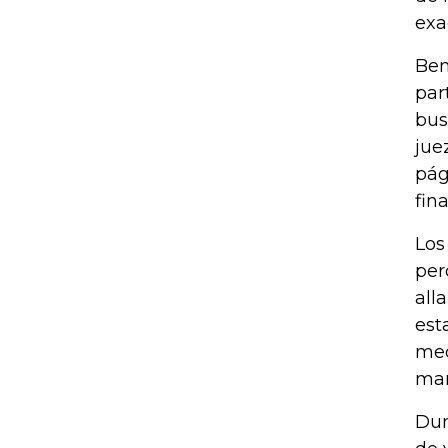
exa
Ben
par
bus
jue
pág
fina
Los
per
all
est
med
man
Dur