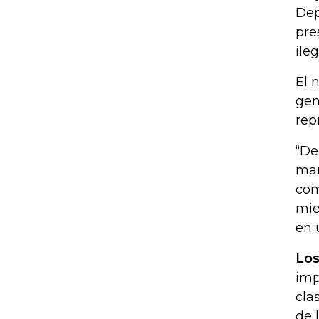
Dep
pre
ile
El 
gen
rep
“De
man
com
mie
en 
Los
imp
cla
de 