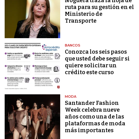
Noguera traza la hoja de
ruta para su gestión en el
Ministerio de
Transporte
BANCOS
Conozca los seis pasos
que usted debe seguir si
quiere solicitar un
crédito este curso
MODA
Santander Fashion
Week celebra nueve
años como una de las
plataformas de moda
más importantes