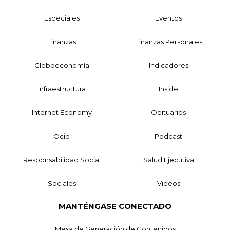
Especiales
Eventos
Finanzas
Finanzas Personales
Globoeconomía
Indicadores
Infraestructura
Inside
Internet Economy
Obituarios
Ocio
Podcast
Responsabilidad Social
Salud Ejecutiva
Sociales
Videos
MANTÉNGASE CONECTADO
Mesa de Generación de Contenidos