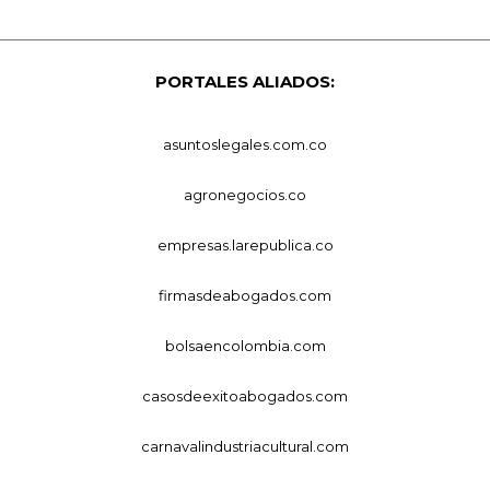
PORTALES ALIADOS:
asuntoslegales.com.co
agronegocios.co
empresas.larepublica.co
firmasdeabogados.com
bolsaencolombia.com
casosdeexitoabogados.com
carnavalindustriacultural.com