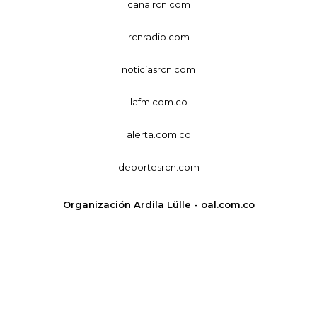
canalrcn.com
rcnradio.com
noticiasrcn.com
lafm.com.co
alerta.com.co
deportesrcn.com
Organización Ardila Lülle - oal.com.co