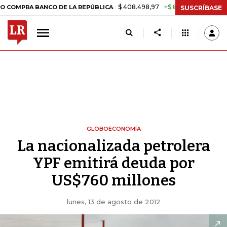
$ 408.498,97
+$ 8.753,81
+2,19%
RA BANCO DE LA REPÚBLICA
TA
SUSCRÍBASE
GLOBOECONOMÍA
La nacionalizada petrolera
YPF emitirá deuda por
US$760 millones
lunes, 13 de agosto de 2012