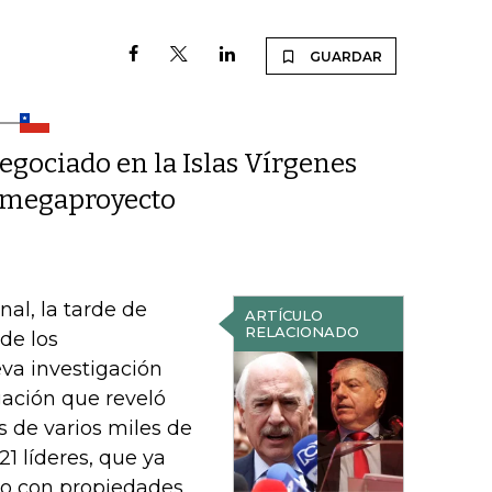
GUARDAR
egociado en la Islas Vírgenes
o megaproyecto
nal, la tarde de
ARTÍCULO
RELACIONADO
de los
va investigación
gación que reveló
s de varios miles de
1 líderes, que ya
mo con propiedades