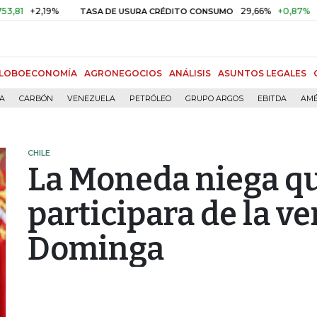
2,19%
29,66%
+0,87%
+3,02%
TASA DE USURA CRÉDITO CONSUMO
LOBOECONOMÍA
AGRONEGOCIOS
ANÁLISIS
ASUNTOS LEGALES
ÍA
CARBÓN
VENEZUELA
PETRÓLEO
GRUPO ARGOS
EBITDA
AMÉ
CHILE
La Moneda niega qu
participara de la v
Dominga