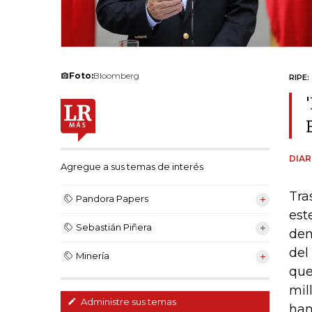
Foto:
Bloomberg
RIPE:
DIAR
Agregue a sus temas de interés
Tra
Pandora Papers
est
Sebastián Piñera
de
del
Minería
que
mil
Administre sus temas
han