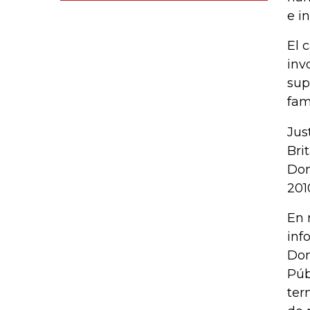
e i
El 
inv
sup
fam
Jus
Bri
Dom
201
En 
inf
Dom
Púb
ter