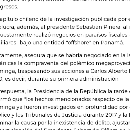
ngresos.
capítulo chileno de la investigación publicada por
olucra, además, al presidente Sebastián Piñera, al
uestamente realizó negocios en paraísos fiscales -
iliares- bajo una entidad "offshore" en Panamá.
tamente, asegura que se habría negociado en la I
tánicas la compraventa del polémico megaproyec
inga, traspasando sus acciones a Carlos Alberto 
0, es decir, durante su primera administración.
respuesta, la Presidencia de la República la tard
ormó que "los hechos mencionados respecto de la
inga ya fueron investigados en profundidad por e
lico y los Tribunales de Justicia durante 2017 y l
minar la causa por la inexistencia de delito, ajustars