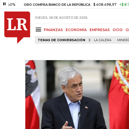
$ 408.498,97
+$ 8.753,81
+
ORO COMPRA BANCO DE LA REPÚBLICA
JUEVES, 06 DE AGOSTO DE 2026
FINANZAS
ECONOMÍA
EMPRESAS
OCIO
G
TEMAS DE CONVERSACIÓN
LA CALERA
MINER