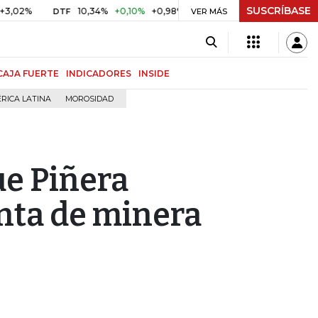
SUSCRÍBASE
10,34%
+0,10%
+0,98%
$ 416,86
+$ 0,05
+0,01%
DTF
UVR
VER MÁS
CAJA FUERTE
INDICADORES
INSIDE
RICA LATINA
MOROSIDAD
e Piñera
enta de minera