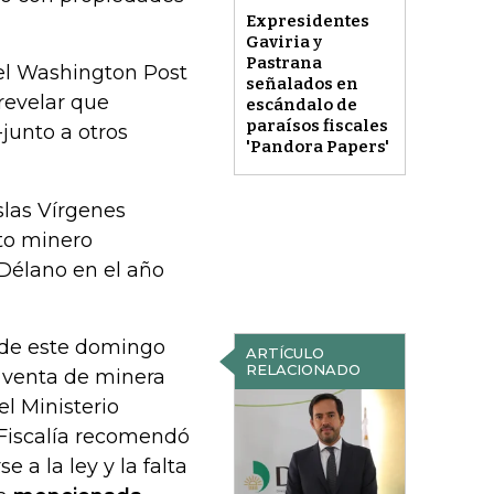
Expresidentes
Gaviria y
Pastrana
 el Washington Post
señalados en
 revelar que
escándalo de
paraísos fiscales
junto a otros
'Pandora Papers'
slas Vírgenes
to minero
Délano en el año
e de este domingo
ARTÍCULO
RELACIONADO
 venta de minera
l Ministerio
a Fiscalía recomendó
e a la ley y la falta