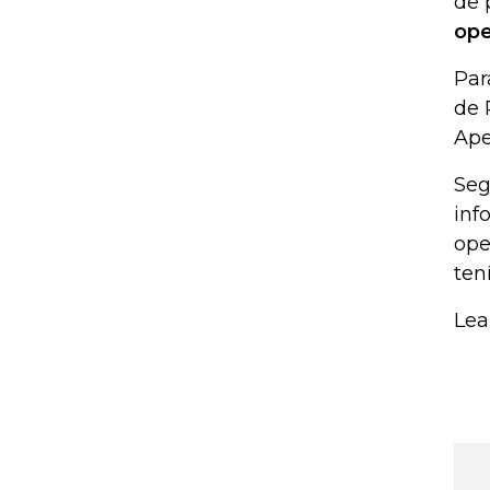
de 
ope
Par
de 
Ape
Seg
inf
ope
ten
Lea