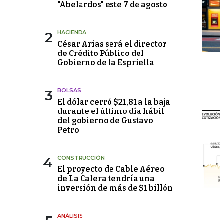
"Abelardos" este 7 de agosto
2
HACIENDA
César Arias será el director
de Crédito Público del
Gobierno de la Espriella
3
BOLSAS
El dólar cerró $21,81 a la baja
durante el último día hábil
del gobierno de Gustavo
Petro
4
CONSTRUCCIÓN
El proyecto de Cable Aéreo
de La Calera tendría una
inversión de más de $1 billón
ANÁLISIS