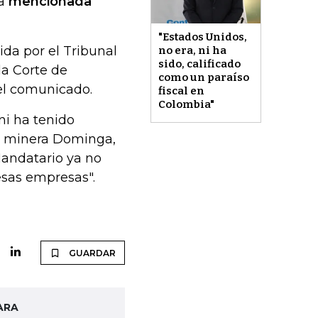
la
mencionada
"Estados Unidos,
ida por el Tribunal
no era, ni ha
sido, calificado
la Corte de
como un paraíso
 el comunicado.
fiscal en
Colombia"
ni ha tenido
e minera Dominga,
Mandatario ya no
esas empresas".
GUARDAR
ARA