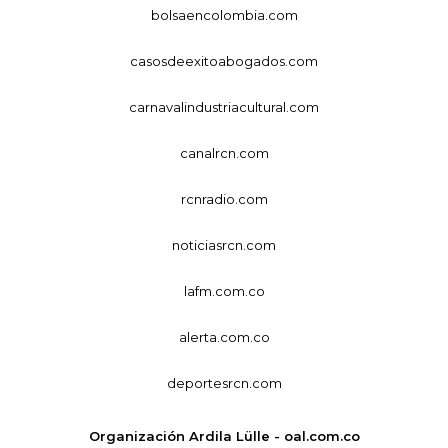
bolsaencolombia.com
casosdeexitoabogados.com
carnavalindustriacultural.com
canalrcn.com
rcnradio.com
noticiasrcn.com
lafm.com.co
alerta.com.co
deportesrcn.com
Organización Ardila Lülle - oal.com.co