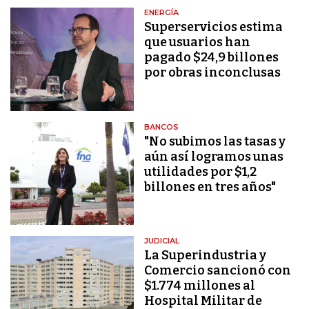
ENERGÍA
Superservicios estima
que usuarios han
pagado $24,9 billones
por obras inconclusas
BANCOS
"No subimos las tasas y
aún así logramos unas
utilidades por $1,2
billones en tres años"
JUDICIAL
La Superindustria y
Comercio sancionó con
$1.774 millones al
Hospital Militar de