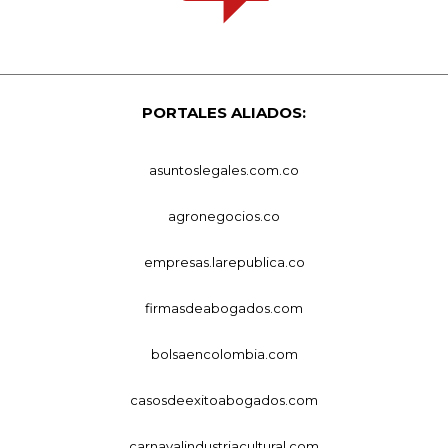
PORTALES ALIADOS:
asuntoslegales.com.co
agronegocios.co
empresas.larepublica.co
firmasdeabogados.com
bolsaencolombia.com
casosdeexitoabogados.com
carnavalindustriacultural.com