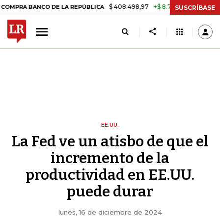
$ 408.498,97
+$ 8.753,81
+2,19%
NCO DE LA REPÚBLICA
TASA DE 
SUSCRÍBASE
EE.UU.
La Fed ve un atisbo de que el
incremento de la
productividad en EE.UU.
puede durar
lunes, 16 de diciembre de 2024