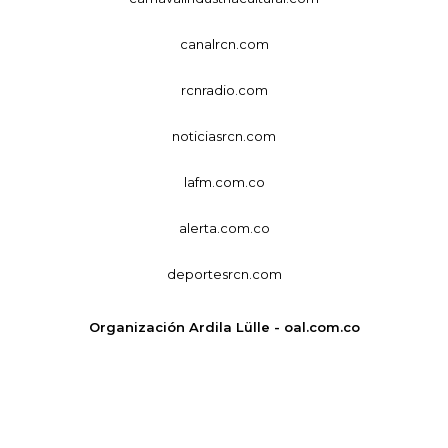
canalrcn.com
rcnradio.com
noticiasrcn.com
lafm.com.co
alerta.com.co
deportesrcn.com
Organización Ardila Lülle - oal.com.co