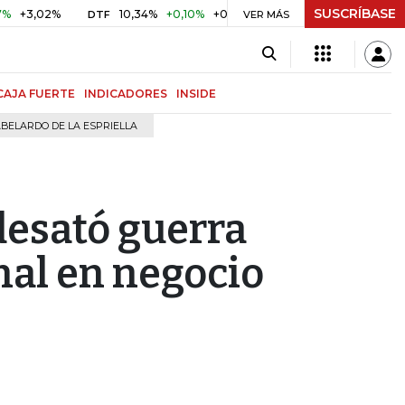
SUSCRÍBASE
02%
10,34%
+0,10%
+0,98%
$ 416,91
+$ 0,05
+0,01
DTF
UVR
VER MÁS
CAJA FUERTE
INDICADORES
INSIDE
BELARDO DE LA ESPRIELLA
 desató guerra
nal en negocio