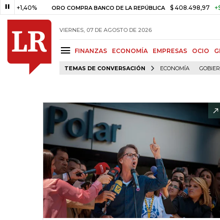
1,40%
$ 408.498,97
+$ 8.753,
ORO COMPRA BANCO DE LA REPÚBLICA
VIERNES, 07 DE AGOSTO DE 2026
FINANZAS
ECONOMÍA
EMPRESAS
OCIO
G
TEMAS DE CONVERSACIÓN
ECONOMÍA
GOBIE