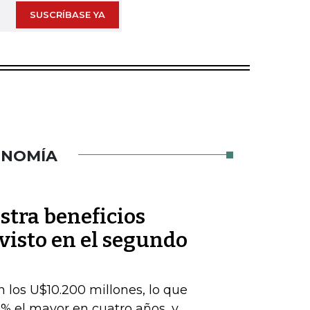
SUSCRÍBASE YA
ONOMÍA
stra beneficios
evisto en el segundo
 los U$10.200 millones, lo que
% el mayor en cuatro años, y