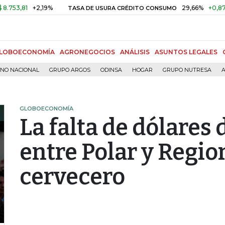
81
+2,19%
29,66%
+0,87%
+3,
TASA DE USURA CRÉDITO CONSUMO
LOBOECONOMÍA
AGRONEGOCIOS
ANÁLISIS
ASUNTOS LEGALES
RNO NACIONAL
GRUPO ARGOS
ODINSA
HOGAR
GRUPO NUTRESA
A
GLOBOECONOMÍA
La falta de dólares
entre Polar y Regio
cervecero