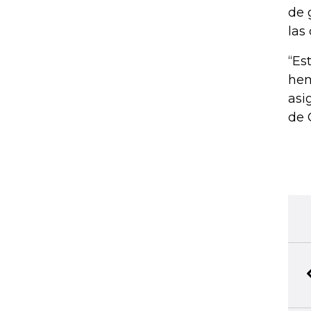
de 
las
“Es
hem
asi
de 