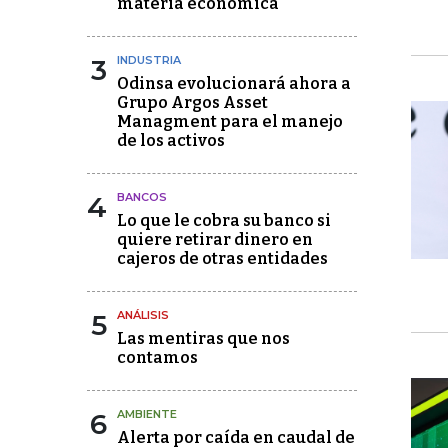
materia económica
3
INDUSTRIA
Odinsa evolucionará ahora a
Grupo Argos Asset
Managment para el manejo
de los activos
4
BANCOS
Lo que le cobra su banco si
quiere retirar dinero en
cajeros de otras entidades
5
ANÁLISIS
Las mentiras que nos
contamos
6
AMBIENTE
Alerta por caída en caudal de