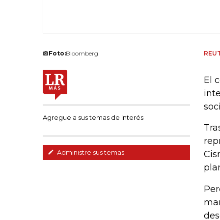
Foto:
Bloomberg
REU
El 
int
soc
Agregue a sus temas de interés
Tra
rep
Administre sus temas
Cis
pla
Per
mar
des