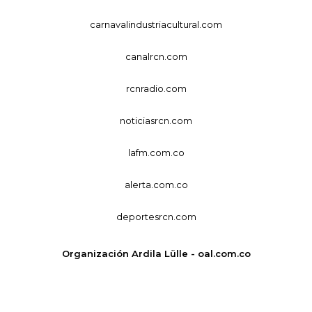
carnavalindustriacultural.com
canalrcn.com
rcnradio.com
noticiasrcn.com
lafm.com.co
alerta.com.co
deportesrcn.com
Organización Ardila Lülle - oal.com.co