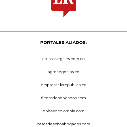
PORTALES ALIADOS:
asuntoslegales.com.co
agronegocios.co
empresas.larepublica.co
firmasdeabogados.com
bolsaencolombia.com
casosdeexitoabogados.com