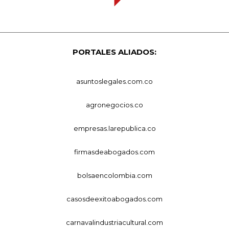
PORTALES ALIADOS:
asuntoslegales.com.co
agronegocios.co
empresas.larepublica.co
firmasdeabogados.com
bolsaencolombia.com
casosdeexitoabogados.com
carnavalindustriacultural.com