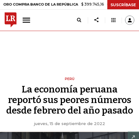
$ 399.745,16
+$ 2.295,71
+0,58%
PRA BANCO DE LA REPÚBLICA
TA
SUSCRÍBASE
PERÚ
La economía peruana
reportó sus peores números
desde febrero del año pasado
jueves, 15 de septiembre de 2022