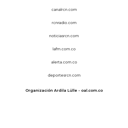
canalrcn.com
rcnradio.com
noticiasrcn.com
lafm.com.co
alerta.com.co
deportesrcn.com
Organización Ardila Lülle - oal.com.co