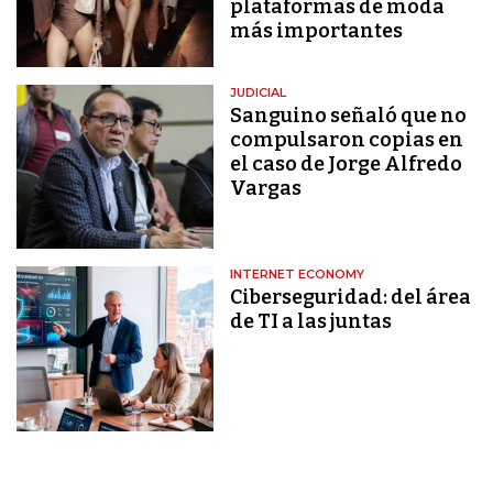
plataformas de moda
más importantes
JUDICIAL
Sanguino señaló que no
compulsaron copias en
el caso de Jorge Alfredo
Vargas
INTERNET ECONOMY
Ciberseguridad: del área
de TI a las juntas