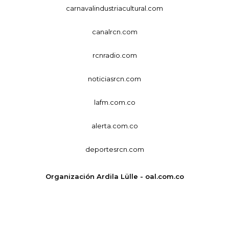
carnavalindustriacultural.com
canalrcn.com
rcnradio.com
noticiasrcn.com
lafm.com.co
alerta.com.co
deportesrcn.com
Organización Ardila Lülle - oal.com.co