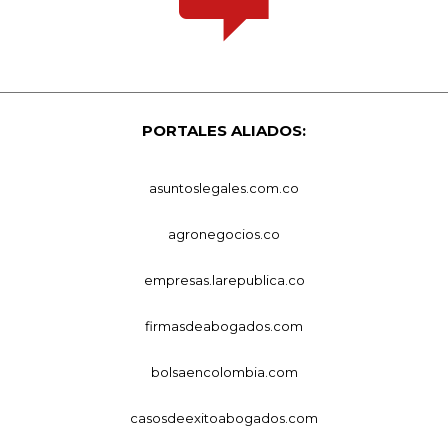
PORTALES ALIADOS:
asuntoslegales.com.co
agronegocios.co
empresas.larepublica.co
firmasdeabogados.com
bolsaencolombia.com
casosdeexitoabogados.com