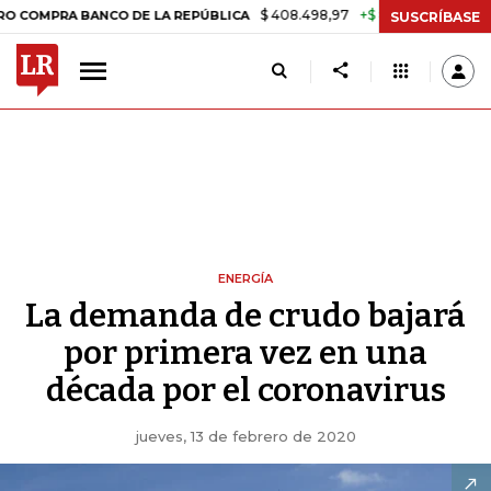
$ 408.498,97
+$ 8.753,81
+2,19%
RA BANCO DE LA REPÚBLICA
TAS
SUSCRÍBASE
ENERGÍA
La demanda de crudo bajará
por primera vez en una
década por el coronavirus
jueves, 13 de febrero de 2020