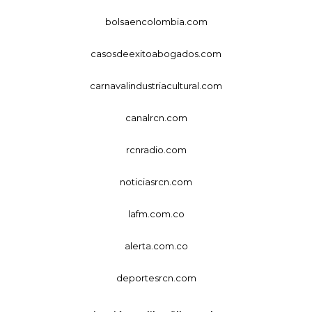
bolsaencolombia.com
casosdeexitoabogados.com
carnavalindustriacultural.com
canalrcn.com
rcnradio.com
noticiasrcn.com
lafm.com.co
alerta.com.co
deportesrcn.com