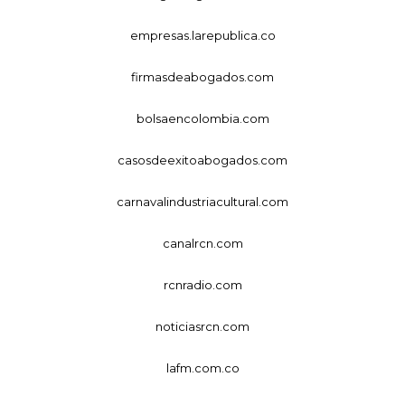
empresas.larepublica.co
firmasdeabogados.com
bolsaencolombia.com
casosdeexitoabogados.com
carnavalindustriacultural.com
canalrcn.com
rcnradio.com
noticiasrcn.com
lafm.com.co