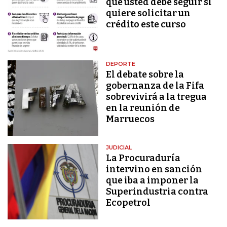
que usted debe seguir si
quiere solicitar un
crédito este curso
DEPORTE
El debate sobre la
gobernanza de la Fifa
sobrevivirá a la tregua
en la reunión de
Marruecos
JUDICIAL
La Procuraduría
intervino en sanción
que iba a imponer la
Superindustria contra
Ecopetrol