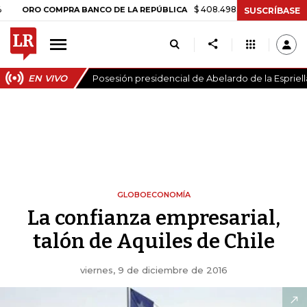
$ 408.498,97
+$ 8.753,81
+2,19%
O COMPRA BANCO DE LA REPÚBLICA
SUSCRÍBASE
EN VIVO
Posesión presidencial de Abelardo de la Espriell
GLOBOECONOMÍA
La confianza empresarial,
talón de Aquiles de Chile
viernes, 9 de diciembre de 2016