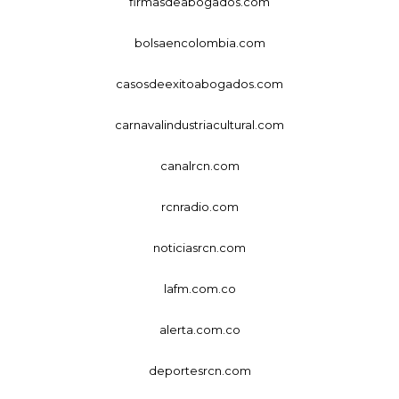
firmasdeabogados.com
bolsaencolombia.com
casosdeexitoabogados.com
carnavalindustriacultural.com
canalrcn.com
rcnradio.com
noticiasrcn.com
lafm.com.co
alerta.com.co
deportesrcn.com