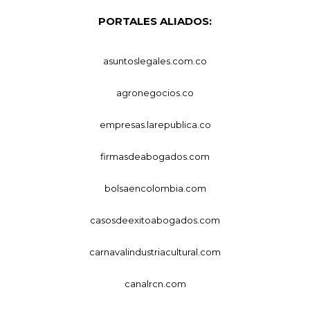
PORTALES ALIADOS:
asuntoslegales.com.co
agronegocios.co
empresas.larepublica.co
firmasdeabogados.com
bolsaencolombia.com
casosdeexitoabogados.com
carnavalindustriacultural.com
canalrcn.com