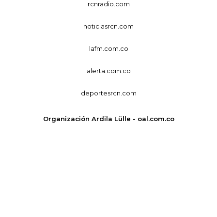
rcnradio.com
noticiasrcn.com
lafm.com.co
alerta.com.co
deportesrcn.com
Organización Ardila Lülle - oal.com.co