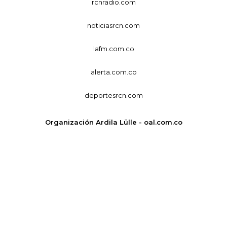
rcnradio.com
noticiasrcn.com
lafm.com.co
alerta.com.co
deportesrcn.com
Organización Ardila Lülle - oal.com.co