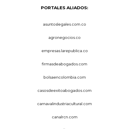
PORTALES ALIADOS:
asuntoslegales.com.co
agronegocios.co
empresas.larepublica.co
firmasdeabogados.com
bolsaencolombia.com
casosdeexitoabogados.com
carnavalindustriacultural.com
canalrcn.com