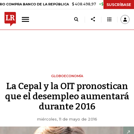
$ 408.498,97
+$ 8.753,81
+2,19%
RA BANCO DE LA REPÚBLICA
TA
SUSCRÍBASE
GLOBOECONOMÍA
La Cepal y la OIT pronostican
que el desempleo aumentará
durante 2016
miércoles, 11 de mayo de 2016