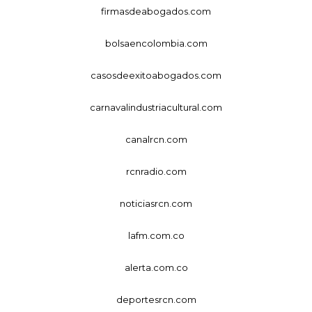
firmasdeabogados.com
bolsaencolombia.com
casosdeexitoabogados.com
carnavalindustriacultural.com
canalrcn.com
rcnradio.com
noticiasrcn.com
lafm.com.co
alerta.com.co
deportesrcn.com