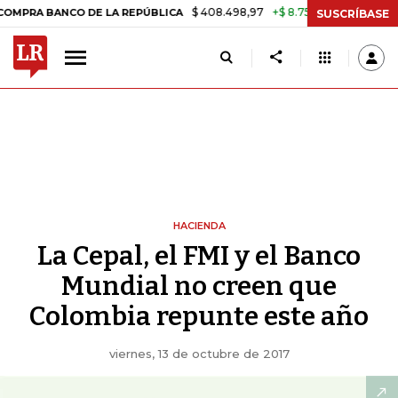
$ 408.498,97
+$ 8.753,81
+2,19%
NCO DE LA REPÚBLICA
TASA DE
SUSCRÍBASE
HACIENDA
La Cepal, el FMI y el Banco
Mundial no creen que
Colombia repunte este año
viernes, 13 de octubre de 2017