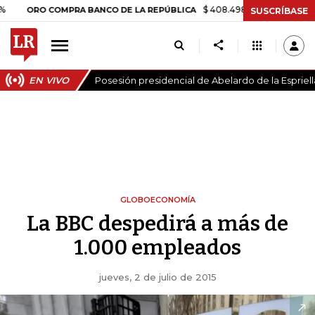
$ 408.498,97
+$ 8.753,81
+2,19%
O COMPRA BANCO DE LA REPÚBLICA
SUSCRÍBASE
EN VIVO
Posesión presidencial de Abelardo de la Espriell
GLOBOECONOMÍA
La BBC despedirá a más de
1.000 empleados
jueves, 2 de julio de 2015