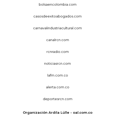
bolsaencolombia.com
casosdeexitoabogados.com
carnavalindustriacultural.com
canalrcn.com
rcnradio.com
noticiasrcn.com
lafm.com.co
alerta.com.co
deportesrcn.com
Organización Ardila Lülle - oal.com.co