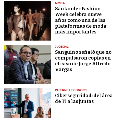
MODA
Santander Fashion
Week celebra nueve
años como una de las
plataformas de moda
más importantes
JUDICIAL
Sanguino señaló que no
compulsaron copias en
el caso de Jorge Alfredo
Vargas
INTERNET ECONOMY
Ciberseguridad: del área
de TI a las juntas