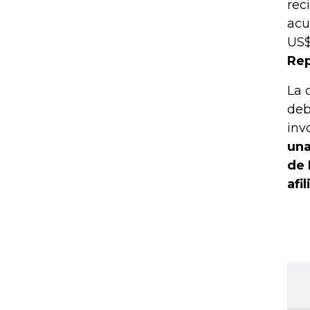
rec
acu
US$
Rep
La 
deb
inv
una
de 
afi