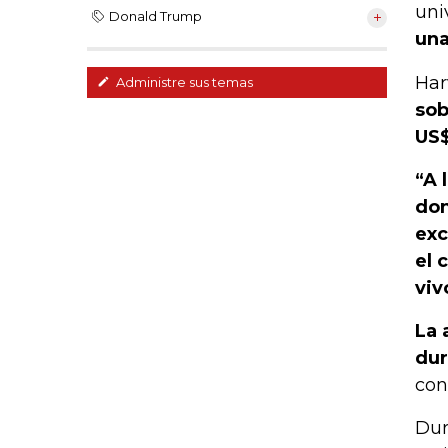
uni
Donald Trump
una
Har
Administre sus temas
sob
US$
“A 
don
exc
el 
viv
La 
dur
con
Dur