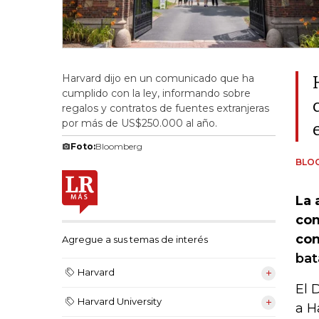
Harvard dijo en un comunicado que ha
cumplido con la ley, informando sobre
regalos y contratos de fuentes extranjeras
por más de US$250.000 al año.
Foto:
Bloomberg
BLO
La 
com
con
Agregue a sus temas de interés
bat
Harvard
El 
Harvard University
a H