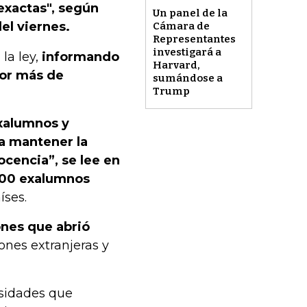
exactas", según
Un panel de la
el viernes.
Cámara de
Representantes
investigará a
a ley,
informando
Harvard,
por más de
sumándose a
Trump
exalumnos y
ra mantener la
ocencia”, se lee en
000 exalumnos
íses.
ones que abrió
nes extranjeras y
rsidades que