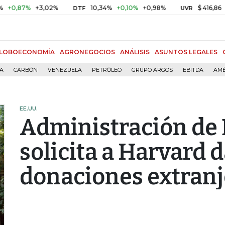
7%
+3,02%
10,34%
+0,10%
+0,98%
$ 416,86
+$ 0,05
DTF
UVR
LOBOECONOMÍA
AGRONEGOCIOS
ANÁLISIS
ASUNTOS LEGALES
ÍA
CARBÓN
VENEZUELA
PETRÓLEO
GRUPO ARGOS
EBITDA
AMÉ
EE.UU.
Administración de
solicita a Harvard 
donaciones extranj