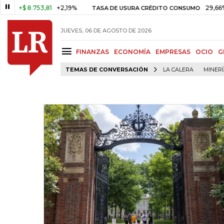
 8.753,81
+2,19%
29,66%
+0,8
TASA DE USURA CRÉDITO CONSUMO
JUEVES, 06 DE AGOSTO DE 2026
FINANZAS
ECONOMÍA
EMPRESAS
OCIO
G
TEMAS DE CONVERSACIÓN
LA CALERA
MINER