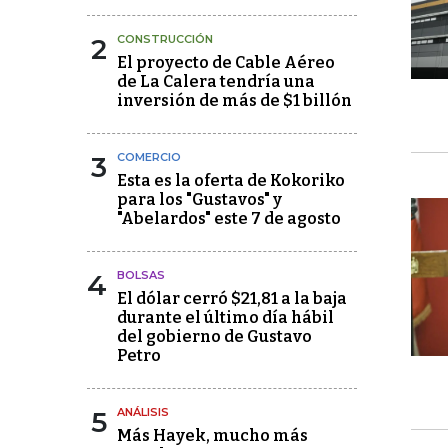
2
CONSTRUCCIÓN
El proyecto de Cable Aéreo
de La Calera tendría una
inversión de más de $1 billón
3
COMERCIO
Esta es la oferta de Kokoriko
para los "Gustavos" y
"Abelardos" este 7 de agosto
4
BOLSAS
El dólar cerró $21,81 a la baja
durante el último día hábil
del gobierno de Gustavo
Petro
5
ANÁLISIS
Más Hayek, mucho más