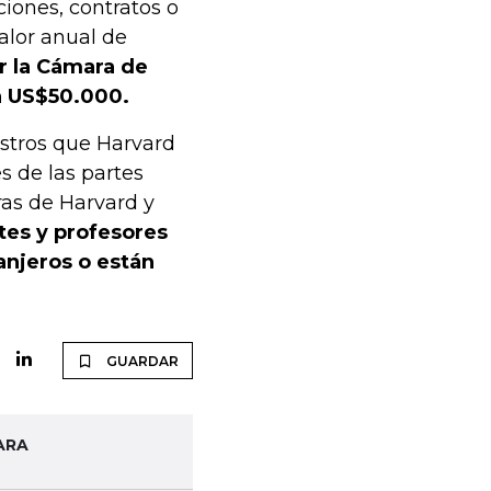
iones, contratos o
alor anual de
r la Cámara de
 a US$50.000.
istros que Harvard
s de las partes
ras de Harvard y
tes y profesores
anjeros o están
GUARDAR
ARA