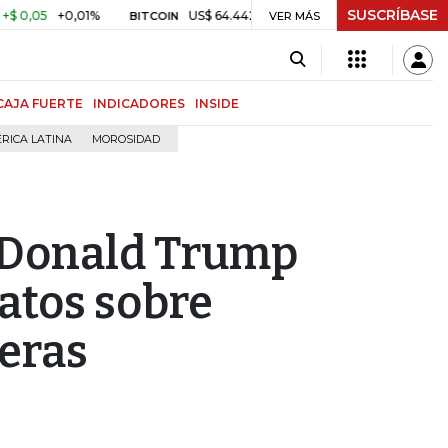
SUSCRÍBASE
+0,01%
US$ 64.442,80
-US$ 525,60
-0,81%
$ 3.
BITCOIN
VER MÁS
TRM
CAJA FUERTE
INDICADORES
INSIDE
RICA LATINA
MOROSIDAD
 Donald Trump
datos sobre
eras