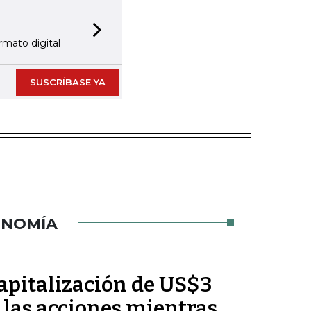
Next slide
rmato digital
SUSCRÍBASE YA
ONOMÍA
pitalización de US$3
 las acciones mientras