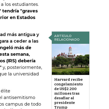
a los estudiantes.
 tendría "graves
rior en Estados
dad más antigua y
ARTÍCULO
RELACIONADO
ara a ceder a las
ongeló más de
 esta semana,
os (IRS) debería
"
y, posteriormente,
ue la universidad
Harvard recibe
congelamiento
de US$2.200
élite
millones tras
el antisemitismo
desafiar al
presidente
 los campus de todo
Trump