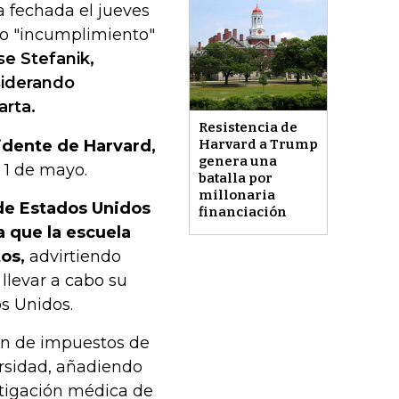
a fechada el jueves
to "incumplimiento"
se Stefanik,
siderando
arta.
Resistencia de
sidente de Harvard,
Harvard a Trump
genera una
 1 de mayo.
batalla por
millonaria
de Estados Unidos
financiación
 que la escuela
os,
advirtiendo
llevar a cabo su
s Unidos.
ión de impuestos de
ersidad, añadiendo
stigación médica de