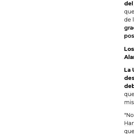
del
que
de 
gra
pos
Los
Ala
La 
des
deb
que
mis
"No
Har
que