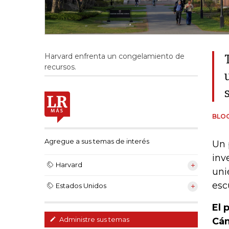
Harvard enfrenta un congelamiento de
recursos.
BLO
Agregue a sus temas de interés
Un 
inv
Harvard
uni
esc
Estados Unidos
El 
Administre sus temas
Cám