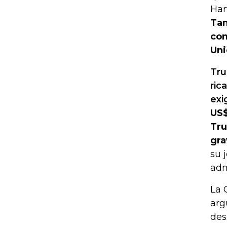
Har
Tam
con
Uni
Tru
ric
exi
US$
Tru
gra
su 
adm
La 
arg
des