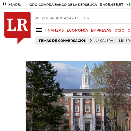
40%
$ 408.498,97
+$ 8.753,81
ORO COMPRA BANCO DE LA REPÚBLICA
JUEVES, 06 DE AGOSTO DE 2026
FINANZAS
ECONOMÍA
EMPRESAS
OCIO
G
TEMAS DE CONVERSACIÓN
LA CALERA
MINER