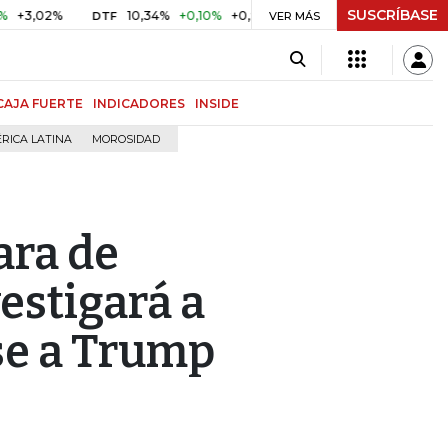
SUSCRÍBASE
2%
10,34%
+0,10%
+0,98%
$ 416,91
+$ 0,05
+0,01%
DTF
UVR
VER MÁS
CAJA FUERTE
INDICADORES
INSIDE
RICA LATINA
MOROSIDAD
ara de
estigará a
e a Trump