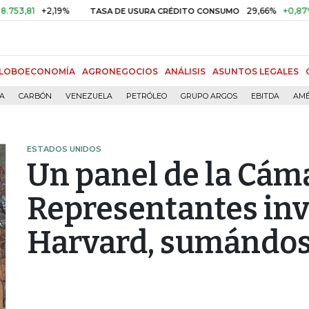
+2,19%
29,66%
+0,87%
+3,0
TASA DE USURA CRÉDITO CONSUMO
LOBOECONOMÍA
AGRONEGOCIOS
ANÁLISIS
ASUNTOS LEGALES
ÍA
CARBÓN
VENEZUELA
PETRÓLEO
GRUPO ARGOS
EBITDA
AMÉ
ESTADOS UNIDOS
Un panel de la Cám
Representantes inv
Harvard, sumándos