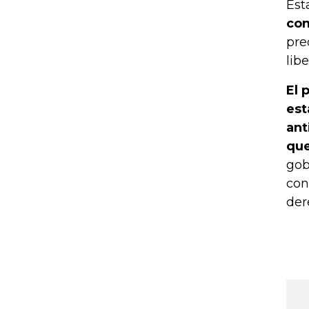
Est
con
pre
lib
El 
est
ant
que
gob
con
der