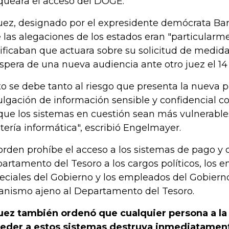
queara el acceso del DOGE.
juez, designado por el expresidente demócrata Ba
 las alegaciones de los estados eran "particularme
tificaban que actuara sobre su solicitud de medi
espera de una nueva audiencia ante otro juez el 14
to se debe tanto al riesgo que presenta la nueva p
ulgación de información sensible y confidencial c
que los sistemas en cuestión sean más vulnerable
atería informática", escribió Engelmayer.
orden prohíbe el acceso a los sistemas de pago y 
artamento del Tesoro a los cargos políticos, los 
eciales del Gobierno y los empleados del Gobiern
anismo ajeno al Departamento del Tesoro.
juez también ordenó que cualquier persona a la
eder a estos sistemas destruya inmediatament