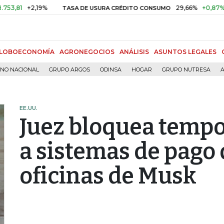
+2,19%
29,66%
+0,87%
+3,02
TASA DE USURA CRÉDITO CONSUMO
LOBOECONOMÍA
AGRONEGOCIOS
ANÁLISIS
ASUNTOS LEGALES
RNO NACIONAL
GRUPO ARGOS
ODINSA
HOGAR
GRUPO NUTRESA
A
EE.UU.
Juez bloquea temp
a sistemas de pago 
oficinas de Musk