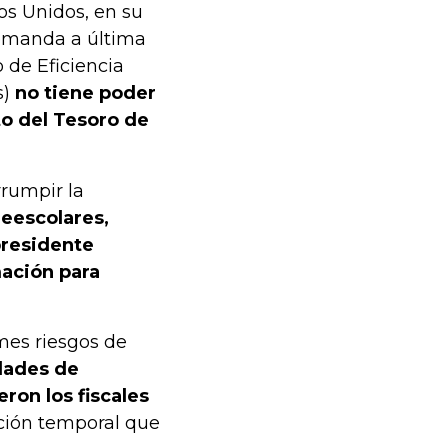
os Unidos, en su
demanda a última
de Eficiencia
s)
no tiene poder
to del Tesoro de
rumpir la
reescolares,
presidente
mación para
mes riesgos de
dades de
eron los fiscales
cción temporal que