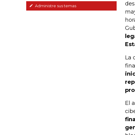
des
Administre sus temas
may
hor
Gub
leg
Est
La 
fin
ini
rep
pro
El 
cib
fin
gen