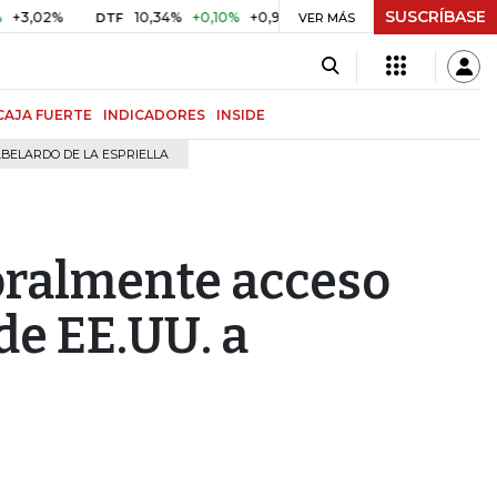
SUSCRÍBASE
%
10,34%
+0,10%
+0,98%
$ 416,96
+$ 0,05
+0,01%
DTF
UVR
VER MÁS
CAJA FUERTE
INDICADORES
INSIDE
BELARDO DE LA ESPRIELLA
oralmente acceso
de EE.UU. a