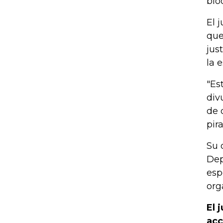
blo
El 
que
jus
la 
"Es
div
de 
pir
Su 
Dep
esp
org
El 
acc