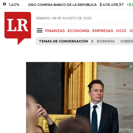
0%
$ 408.498,97
+$ 8.753,81
ORO COMPRA BANCO DE LA REPÚBLICA
SÁBADO, 08 DE AGOSTO DE 2026
FINANZAS
ECONOMÍA
EMPRESAS
OCIO
G
TEMAS DE CONVERSACIÓN
ECONOMÍA
GOBIE