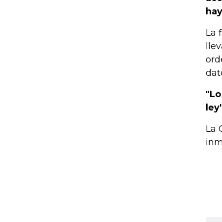
hay
La 
lle
ord
dat
"Lo
ley
La 
inm