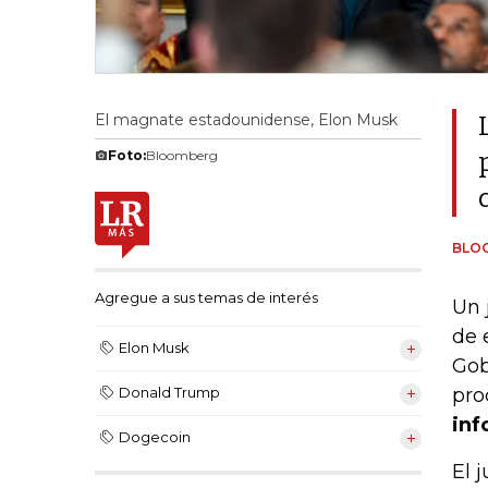
El magnate estadounidense, Elon Musk
Foto:
Bloomberg
BLO
Agregue a sus temas de interés
Un 
de 
Elon Musk
Gob
pro
Donald Trump
inf
Dogecoin
El 