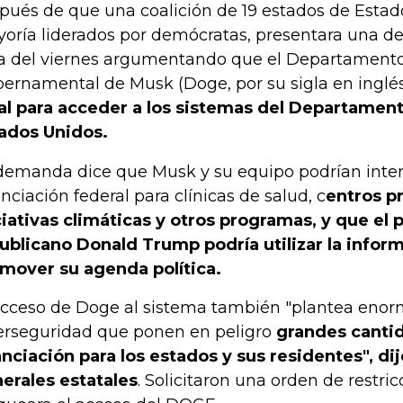
pués de que una coalición de 19 estados de Estad
oría liderados por demócratas, presentara una 
a del viernes argumentando que el Departamento 
ernamental de Musk (Doge, por su sigla en inglé
al para acceder a los sistemas del Departamen
ados Unidos.
demanda dice que Musk y su equipo podrían inter
anciación federal para clínicas de salud, c
entros p
ciativas climáticas y otros programas, y que el 
ublicano Donald Trump podría utilizar la infor
mover su agenda política.
acceso de Doge al sistema también "plantea enor
erseguridad que ponen en peligro
grandes canti
anciación para los estados y sus residentes", dij
erales estatales
. Solicitaron una orden de restri